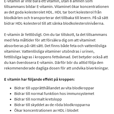
E-vitamin är inte bara ett vitamin, utan 8 ämnen som
tillsammans bildar E-vitamin. Vitaminet ökar koncentrationen
av det goda kolesterolet HDL. HDL tar bort kolesterol från
blodkärlen och transporterar det tillbaka till levern. På så sätt
bidrar HDL-kolesterol till att sänka blodkolesterolnivåerna.
E-vitamin är fettlösligt. Om du tar tillskott, ta det tillsammans
med feta måltider för att försäkra dig om att vitaminet
absorberas på rätt sätt. Det finns både feta och vattenlösliga
vitaminer. Vattenlösliga vitaminer utsöndras i urinen,
fettlösliga lagras i kroppens fettvävnad. Det betyder också att
du kan överdosera E-vitamin. Därför bör du alltid följa den
rekommenderade dagliga dosen för att undvika biverkningar.
E vitamin har följande effekt på kroppen:
Bidrar till upprätthållandet av vita blodkroppar
Bidrar till normal funktion hos immunsystemet
Bidrar till normalt kretslopp
Bidrar till skyddet av de röda blodkropparna
Ökar koncentrationen av HDL i blodet