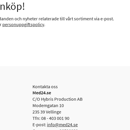
inköp!
anden och nyheter relaterade till vårt sortiment via e-post.
år
personuppgiftspolicy
.
Kontakta oss
Med24.se
C/O Hybris Production AB
Modemgatan 10
235 39 Vellinge
Tfn: 08 - 403 001 90
E-post:
info@med24.se