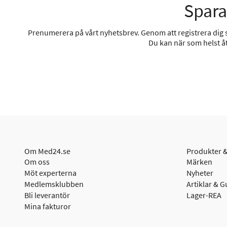
Spara
Prenumerera på vårt nyhetsbrev. Genom att registrera dig sa
Du kan när som helst åt
Om Med24.se
Produkter &
Om oss
Märken
Möt experterna
Nyheter
Medlemsklubben
Artiklar & G
Bli leverantör
Lager-REA
Mina fakturor