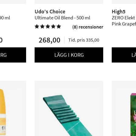
Udo's Choice
High5
90 ml
Ultimate Oil Blend - 500 ml
ZERO Elekt 
Pink Grapefr
(8) recensioner

0
268,00
Tid. pris 335,00
ORG
LÄGG I KORG
L