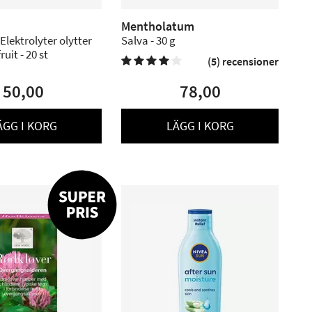
Mentholatum
Elektrolyter olytter
Salva - 30 g
uit - 20 st
(5) recensioner


50,00
78,00
ÄGG I KORG
LÄGG I KORG