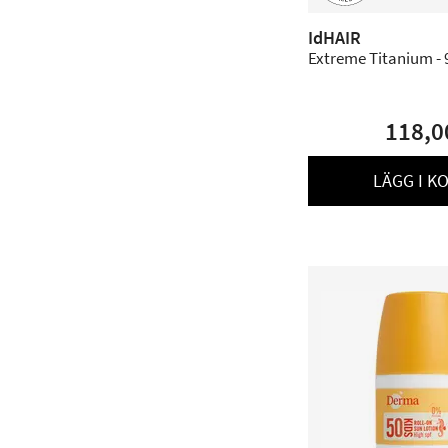
IdHAIR
Extreme Titanium - 
118,0
LÄGG I K