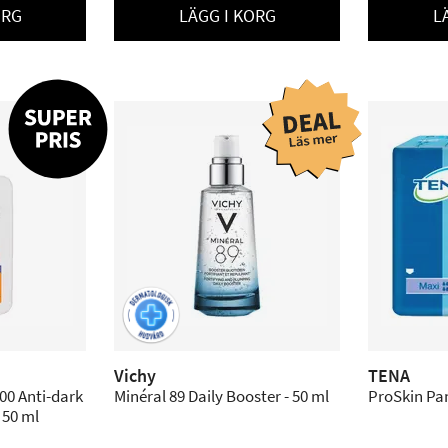
ORG
LÄGG I KORG
L
Vichy
TENA
00 Anti-dark
Minéral 89 Daily Booster - 50 ml
ProSkin Pant
 50 ml