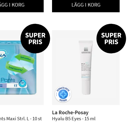
ÄGG I KORG
LÄGG I KORG
La Roche-Posay
s Maxi Strl. L - 10 st
Hyalu B5 Eyes - 15 ml