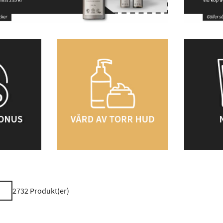
2732
Produkt(er)