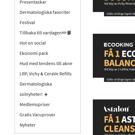
Presentaskar
Dermatologiska favoriter
Festival
Tillbaka till vardagen✏️📙
Hot on social
Ekonomi pack
Hud med tendens till akne
LRP, Vichy & CeraVe Refills
Dermatologiska
solnyheter! ☀️
Medlemspriser
Gratis Varuprover
Nyheter