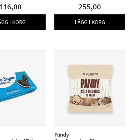
116,00
255,00
ÄGG I KORG
LÄGG I KORG
Pändy