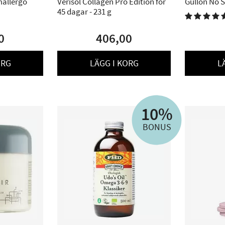
mallergo
Verisol Collagen Pro Edition för
Gullón No 
45 dagar - 231 g
Cocoa Sand

0
406,00
ORG
LÄGG I KORG
L
10%
BONUS