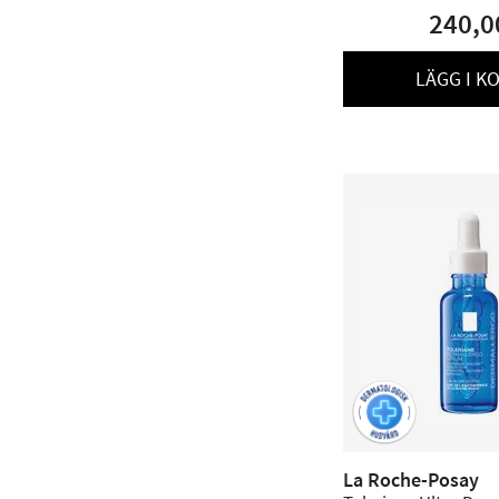
240,0
LÄGG I K
La Roche-Posay