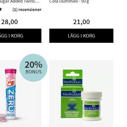
Sugar Added Twins
Cola Dummies - 50 g
wich Cookies - 210 g
(1) recensioner

28,00
21,00
ÄGG I KORG
LÄGG I KORG
20%
BONUS