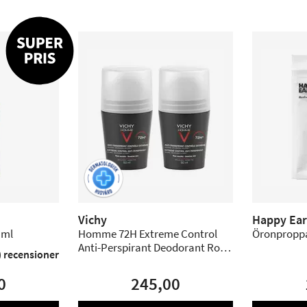
Vichy
Happy Ear
 ml
Homme 72H Extreme Control
Öronproppa
Anti-Perspirant Deodorant Roll-
) recensioner
On - 2 pack
0
245,00