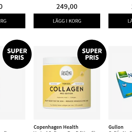
0
249,00
ORG
LÄGG I KORG
L
Copenhagen Health
Gullon