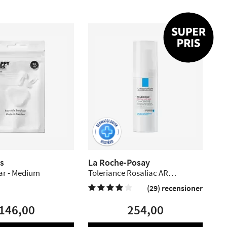
s
La Roche-Posay
r - Medium
Toleriance Rosaliac AR
Concentrate - 40 ml
(29) recensioner


146,00
254,00