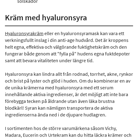
solskador
Kräm med hyaluronsyra
Hyaluronsyrakräm
eller en hyaluronsyramask kan vara ett
verkningsfullt inslag i din anti-age hudvård. Det är kroppens
helt egna, effektiva och välgörande fuktighetskräm och den
fungerar både genom att "fylla på" hudens egna fuktdepoter
samt att bevara vitaliteten under längre tid.
Hyaluronsyra kan lindra allt från rodnad, torrhet, akne, rynkor
och brist på lyster och glöd i huden. Om du kombinerar en av
de unika krämerna med hyaluronsyra med ett serum
innehållande aktiva ingredienser, är det möjligt att inte bara
förebygga tecken på åldrande utan även läka brustna
blodkärl! Syran kan nämligen transportera de aktiva
ingredienserna ända ned i de djupare hudlagren.
I sortimenten hos de större varumärkena såsom Vichy,
Madara, Eucerin och Urtekram kan du hitta läckra krämer och