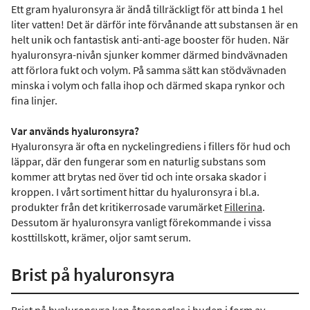
Ett gram hyaluronsyra är ändå tillräckligt för att binda 1 hel
liter vatten! Det är därför inte förvånande att substansen är en
helt unik och fantastisk anti-anti-age booster för huden. När
hyaluronsyra-nivån sjunker kommer därmed bindvävnaden
att förlora fukt och volym. På samma sätt kan stödvävnaden
minska i volym och falla ihop och därmed skapa rynkor och
fina linjer.
Var används hyaluronsyra?
Hyaluronsyra är ofta en nyckelingrediens i fillers för hud och
läppar, där den fungerar som en naturlig substans som
kommer att brytas ned över tid och inte orsaka skador i
kroppen. I vårt sortiment hittar du hyaluronsyra i bl.a.
produkter från det kritikerrosade varumärket
Fillerina
.
Dessutom är hyaluronsyra vanligt förekommande i vissa
kosttillskott, krämer, oljor samt serum.
Brist på hyaluronsyra