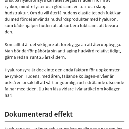
Brist på hyaluronsyra kan återspeglas i huden i form av
rynkor, mindre lyster och glöd samt en torr och slapp
hudstruktur. Om du vill återfå hudens elasticitet och fukt kan
du med fördel använda hudvårdsprodukter med hyaluron,
som både hjälper huden att absorbera fukt samt att bevara
den.
Som alltid är det viktigare att förebygga än att återuppbygga.
Man bör därför påbörja sin anti-aging hudvård relativt tidigt,
gärna redan runt 25 års-åldern.
Hyaluronsyra är dock inte den enda faktorn för uppkomsten
av rynkor. Hudens, med åren, fallande kollagen-nivåer är
också en orsak till att vårt ungdomliga och strålande utseende
falnar med tiden. Du kan läsa vidare i vår artikel om kollagen
här
!
Dokumenterad effekt
Hyaluronsyra i krämer och serum kan ge dig goda och synliga