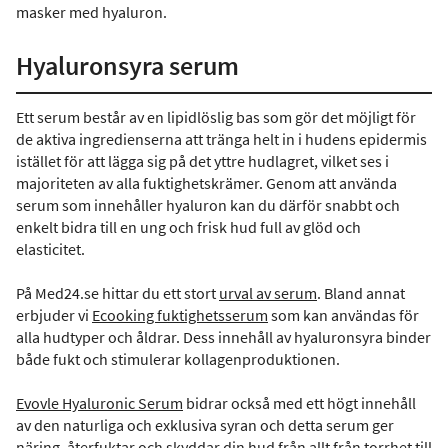
masker med hyaluron.
Hyaluronsyra serum
Ett serum består av en lipidlöslig bas som gör det möjligt för
de aktiva ingredienserna att tränga helt in i hudens epidermis
istället för att lägga sig på det yttre hudlagret, vilket ses i
majoriteten av alla fuktighetskrämer. Genom att använda
serum som innehåller hyaluron kan du därför snabbt och
enkelt bidra till en ung och frisk hud full av glöd och
elasticitet.
På Med24.se hittar du ett stort
urval av serum
. Bland annat
erbjuder vi
Ecooking fuktighetsserum
som kan användas för
alla hudtyper och åldrar. Dess innehåll av hyaluronsyra binder
både fukt och stimulerar kollagenproduktionen.
Evovle Hyaluronic Serum
bidrar också med ett högt innehåll
av den naturliga och exklusiva syran och detta serum ger
näring, återfuktar och skyddar din hud från allt från torrhet till