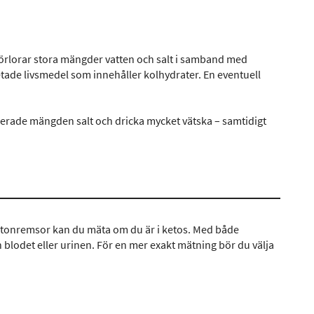
n förlorar stora mängder vatten och salt i samband med
tade livsmedel som innehåller kolhydrater. En eventuell
erade mängden salt och dricka mycket vätska – samtidigt
a ketonremsor kan du mäta om du är i ketos. Med både
blodet eller urinen. För en mer exakt mätning bör du välja