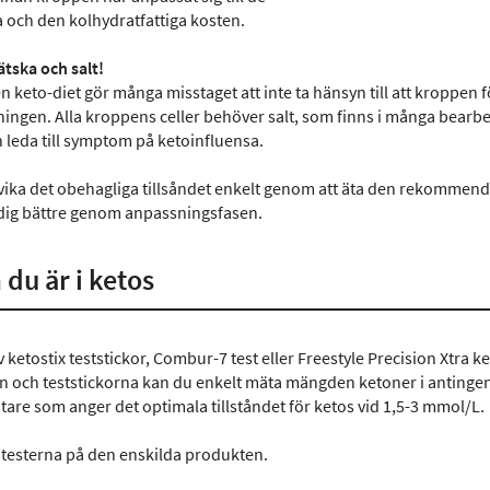
 och den kolhydratfattiga kosten.
ätska och salt!
en keto-diet gör många misstaget att inte ta hänsyn till att kroppe
ingen. Alla kroppens celler behöver salt, som finns i många bearbe
n leda till symptom på ketoinfluensa.
ika det obehagliga tillsåndet enkelt genom att äta den rekommend
 dig bättre genom anpassningsfasen.
du är i ketos
v ketostix teststickor, Combur-7 test eller Freestyle Precision Xtr
 och teststickorna kan du enkelt mäta mängden ketoner i antingen 
are som anger det optimala tillståndet för ketos vid 1,5-3 mmol/L.
testerna på den enskilda produkten.