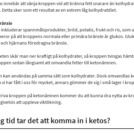
to innebär att vänja kroppen vid att bränna fett snarare än kolhydrat
. Detta sker som ett resultat av en extrem låg kolhydratdiet.
ränsle
 inkluderar spannmålsprodukter, bröd, potatis, frukt och ris, som
 beror på att kroppens normala eller primära bränsle är glukos. G
och hjärnans föredragna bränsle.
ten skär man ner kraftigt på kolhydrater, så kroppen tvingas hämta 
pen sedan långsamt att omvandla fetter till ketonämnen.
kan användas på samma sätt som kolhydrater. Dock omvandlas kolhy
i har fått i oss för mycket, annars gömmer de sig i små lager i kro
riva kroppen på ketonämnen kommer du att kunna dra nytta av kroppe
ivetvis att uppleva viktökning.
g tid tar det att komma in i ketos?