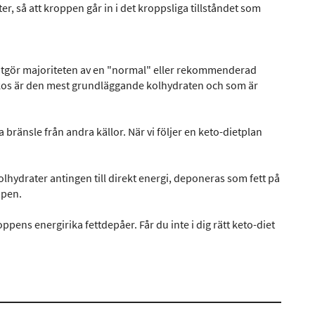
er, så att kroppen går in i det kroppsliga tillståndet som
 utgör majoriteten av en "normal" eller rekommenderad
lukos är den mest grundläggande kolhydraten och som är
bränsle från andra källor. När vi följer en keto-dietplan
drater antingen till direkt energi, deponeras som fett på
ppen.
ns energirika fettdepåer. Får du inte i dig rätt keto-diet