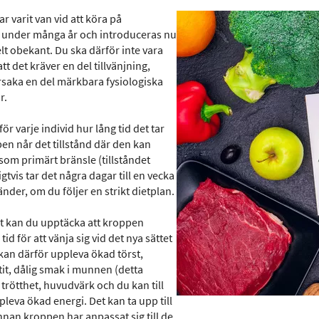
r varit van vid att köra på
 under många år och introduceras nu
lt obekant. Du ska därför inte vara
att det kräver en del tillvänjning,
orsaka en del märkbara fysiologiska
r.
för varje individ hur lång tid det tar
en når det tillstånd där den kan
som primärt bränsle (tillståndet
igtvis tar det några dagar till en vecka
nder, om du följer en strikt dietplan.
t kan du upptäcka att kroppen
tid för att vänja sig vid det nya sättet
 kan därför uppleva ökad törst,
it, dålig smak i munnen (detta
 trötthet, huvudvärk och du kan till
leva ökad energi. Det kan ta upp till
nnan kroppen har anpassat sig till de