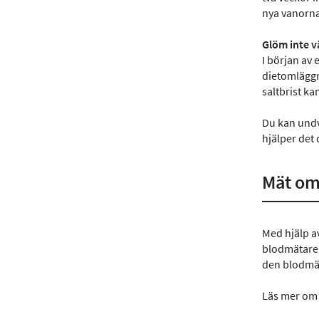
nya vanorna
Glöm inte v
I början av 
dietomläggn
saltbrist ka
Du kan undv
hjälper det
Mät om 
Med hjälp a
blodmätaren
den blodmät
Läs mer om 