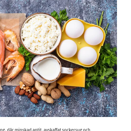
g, där minskad aptit, avskaffat sockersug och