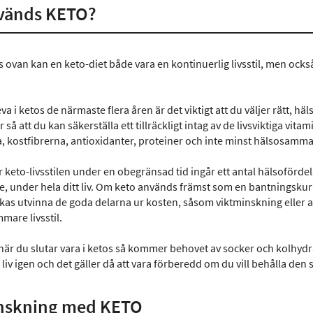
vänds KETO?
van kan en keto-diet både vara en kontinuerlig livsstil, men också e
eva i ketos de närmaste flera åren är det viktigt att du väljer rätt, 
 så att du kan säkerställa ett tillräckligt intag av de livsviktiga vita
, kostfibrerna, antioxidanter, proteiner och inte minst hälsosamma 
 keto-livsstilen under en obegränsad tid ingår ett antal hälsoförde
, under hela ditt liv. Om keto används främst som en bantningskur
kas utvinna de goda delarna ur kosten, såsom viktminskning eller a
mare livsstil.
 när du slutar vara i ketos så kommer behovet av socker och kolhydr
 liv igen och det gäller då att vara förberedd om du vill behålla den 
nskning med KETO