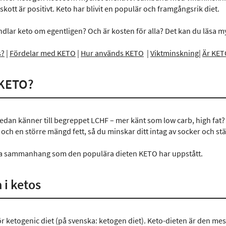
kott är positivt. Keto har blivit en populär och framgångsrik diet.
dlar keto om egentligen? Och är kosten för alla? Det kan du läsa m
s?
|
Fördelar med KETO
|
Hur används KETO
|
Viktminskning
|
Är KETO
 KETO?
edan känner till begreppet LCHF – mer känt som low carb, high fat?
och en större mängd fett, så du minskar ditt intag av socker och stä
tta sammanhang som den populära dieten KETO har uppstått.
a i ketos
r ketogenic diet (på svenska: ketogen diet). Keto-dieten är den mes