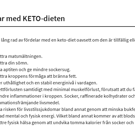
ar med KETO-dieten
 lång rad av fördelar med en keto-diet oavsett om den är tillfällig el
ttra matsmältningen.
ttra din sömn.
a aptiten och ge mindre sockersug.
ttra kroppens förmåga att bränna fett.
 uthållighet och en stabil energinivå i vardagen.
ttförlusten samtidigt med minimal muskelförlust, förutsatt att du får
ndre inflammationer i kroppen. Socker, raffinerade kolhydrater och
mmationsfrämjande livsmedel.
a risken för livsstilssjukdomar bland annat genom att minska bukfe
ad mental och fysisk energi. Vilket bland annat kommer av att blods
ttre fysisk hälsa genom att undvika tomma kalorier från socker oc