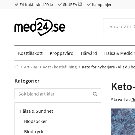
Fri frakt från 499 kr
SlutREA 💥
Kampanjer
Kosttillskott
Kroppsvård
Hårvård
Hälsa & Medici
Artiklar
Kost - kosthållning
Keto för nybörjare - Allt du 
Kategorier
Keto-
Skrivet av
R
Hälsa & Sundhet
Blodsocker
Blodtryck