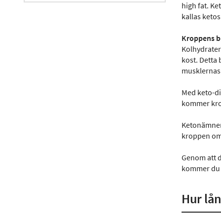
high fat. Ke
kallas ketos
Kroppens b
Kolhydrater
kost. Detta
musklernas 
Med keto-die
kommer krop
Ketonämnen 
kroppen om v
Genom att d
kommer du g
Hur lån