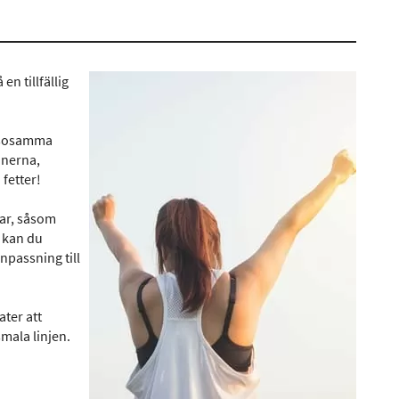
n tillfällig
hälsosamma
minerna,
fetter!
lar, såsom
 kan du
npassning till
ater att
smala linjen.