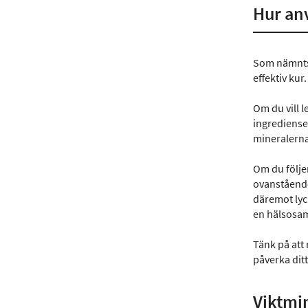
Hur an
Som nämnts o
effektiv kur.
Om du vill l
ingredienser
mineralerna
Om du följer
ovanstående
däremot lyc
en hälsosam
Tänk på att
påverka ditt
Viktmi