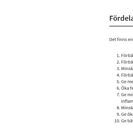
Fördel
Det finns en
Förbä
Förbä
Minsk
Förbä
Ge mer
Öka fe
Ge mi
infla
Minsk
Ge ök
Ge bä