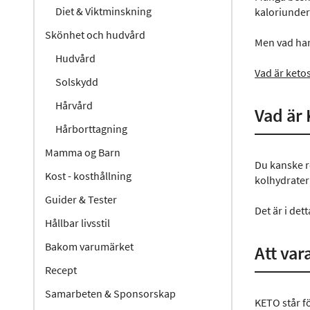
Diet & Viktminskning
kaloriunders
Skönhet och hudvård
Men vad han
Hudvård
Vad är keto
Solskydd
Hårvård
Vad är
Hårborttagning
Mamma og Barn
Du kanske r
Kost - kosthållning
kolhydrater 
Guider & Tester
Det är i de
Hållbar livsstil
Bakom varumärket
Att var
Recept
Samarbeten & Sponsorskap
KETO står fö