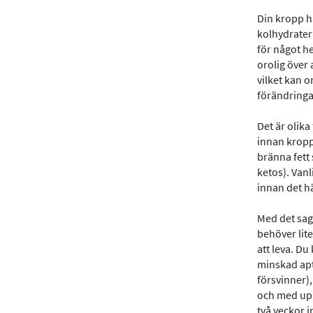
Din kropp ha
kolhydrater
för något he
orolig över 
vilket kan 
förändringa
Det är olika 
innan kropp
bränna fett 
ketos). Vanl
innan det hä
Med det sag
behöver lite 
att leva. Du
minskad apt
försvinner),
och med upp
två veckor i