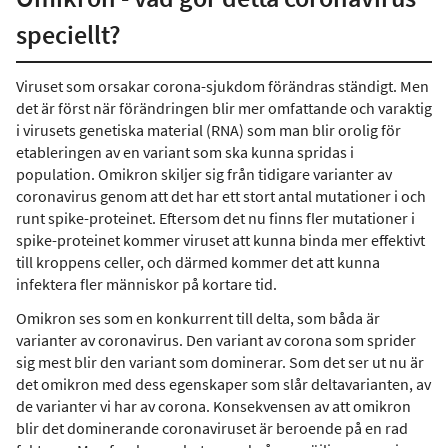
speciellt?
Viruset som orsakar corona-sjukdom förändras ständigt. Men
det är först när förändringen blir mer omfattande och varaktig
i virusets genetiska material (RNA) som man blir orolig för
etableringen av en variant som ska kunna spridas i
population. Omikron skiljer sig från tidigare varianter av
coronavirus genom att det har ett stort antal mutationer i och
runt spike-proteinet. Eftersom det nu finns fler mutationer i
spike-proteinet kommer viruset att kunna binda mer effektivt
till kroppens celler, och därmed kommer det att kunna
infektera fler människor på kortare tid.
Omikron ses som en konkurrent till delta, som båda är
varianter av coronavirus. Den variant av corona som sprider
sig mest blir den variant som dominerar. Som det ser ut nu är
det omikron med dess egenskaper som slår deltavarianten, av
de varianter vi har av corona. Konsekvensen av att omikron
blir det dominerande coronaviruset är beroende på en rad