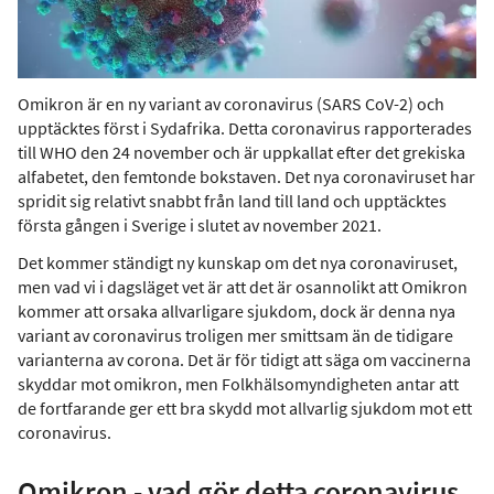
Omikron är en ny variant av coronavirus (SARS CoV-2) och
upptäcktes först i Sydafrika. Detta coronavirus rapporterades
till WHO den 24 november och är uppkallat efter det grekiska
alfabetet, den femtonde bokstaven. Det nya coronaviruset har
spridit sig relativt snabbt från land till land och upptäcktes
första gången i Sverige i slutet av november 2021.
Det kommer ständigt ny kunskap om det nya coronaviruset,
men vad vi i dagsläget vet är att det är osannolikt att Omikron
kommer att orsaka allvarligare sjukdom, dock är denna nya
variant av coronavirus troligen mer smittsam än de tidigare
varianterna av corona. Det är för tidigt att säga om vaccinerna
skyddar mot omikron, men Folkhälsomyndigheten antar att
de fortfarande ger ett bra skydd mot allvarlig sjukdom mot ett
coronavirus.
Omikron - vad gör detta coronavirus