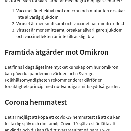
faktorer. Men forskare arbetar med några möjliga scenarier:
Vaccinet är effektivt mot omicron och mutanten orsakar
inte allvarlig sjukdom
Viruset är mer smittsamt och vaccinet har mindre effekt
Viruset är mer smittsamt, orsakar allvarligare sjukdom
och vaccineffekten är inte tillräckligt bra
Framtida åtgärder mot Omikron
Det finns i dagsläget inte mycket kunskap om hur omikron
kan påverka pandemin i världen och i Sverige.
Folkhälsomyndigheten rekommenderar därför en
försiktighetsprincip med nödvändiga smittskyddsåtgärder.
Corona hemmatest
Det är möjligt att köpa ett
covid-19 hemmatest
så att du kan
testa dig själv och din familj. Covid-19 självtest är lätta att
använda och du kan få ditt svarsresultat på bara 15-20