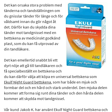
Det kan orsaka stora problem med
tänderna och tandställningen om
du gnisslar tänder för länge och för
våldsamt innan du gör något åt ​​
det. Därför kan du skydda dina
tänder mot tandgnissel med en
bettskena av medicinskt godkänd
plast, som du kan få utprovad av
din tandläkare.
Det kan emellertid snabbt bli ett
dyrt nöje att gå till tandläkaren och
få specialbeställt en bettskena och
du kan därför välja att köpa en universal bettskena som
Ekulf Night Guard bettskena
, som har både en mjuk och
formbar del och en hård och stark underdel. Den mjuka delen
kommer att forma sig runt dina tänder och den hårda delen
kommer att skydda mot tandgnissel.
Vår kund Jakob K. har använt Ekulf Night Guard bettskena och