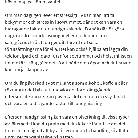
bästa möjliga sömnkvalitet.
Om man dagligen lever ett stressigt liv kan man lätt ta
bekymmer och stress in i sovrummet, där det kan vara en
bidragande faktor för tandgnisslande. Försök därför göra
några avstressande övningar eller meditation före
sänggåendet så att du ger ditt huvud de bästa
förutsättningarna för vila. Det kan också hjälpa att lägga din
telefon, ipad och dator utanför sovrummet och helst minst en
timme före sänggåendet så att både dina ögon och ditt huvud
kan börja slappna av.
Om du är påverkad av stimulantia som alkohol, koffein eller
rökning är det bäst att undvika det före sänggåendet,
eftersom de annars kan påverka det centrala nervsystemet
och vara en bidragande faktor till tandgnissling.
Eftersom tandgnissling kan vara en biverkning till vissa typer
av läkemedel kan du prata med din läkare för att se om det
finns en möjlighet att byta till en annan behandling så att du
undviker tandgnissling på natten.