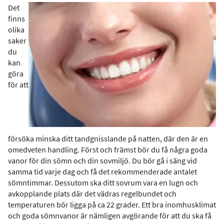
Det
finns
olika
saker
du
kan
göra
för att
försöka minska ditt tandgnisslande på natten, där den är en
omedveten handling. Först och främst bör du få några goda
vanor för din sömn och din sovmiljö. Du bör gå i säng vid
samma tid varje dag och få det rekommenderade antalet
sömntimmar. Dessutom ska ditt sovrum vara en lugn och
avkopplande plats där det vädras regelbundet och
temperaturen bör ligga på ca 22 grader. Ett bra inomhusklimat
och goda sömnvanor är nämligen avgörande för att du ska få