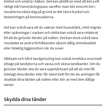
ömhet och smärta i käken. Det kan jämföras med att köra ett
riktigt hårt benträningspass varefter man blir enormt öm i
musklerna nästa dag på grund av det stora trycket och
belastningen på benmusklerna.
Det kan också vara att du vaknar med huvudvärk, mild migrän
eller spänningar i nacken och detta kan också vara relaterat
till att du gnisslar tänder på natten. Det kan dock också vara
resultatet av andra förhållanden såsom dålig sömnkvalitet
eller felaktig liggposition när du sover.
Våldsam och hård tandgnissling kan också innebära onormalt
slitage på tandytorna och vassa och skeva tandkanter. Om du
gnisslar tänder ska du vara uppmärksam på att du inte får
ödelagt dina tänder eller får skevt bett förrän du antingen får
skyddat dina tänder på natten eller blir av med den dåliga
vanan.
Skydda dina tänder