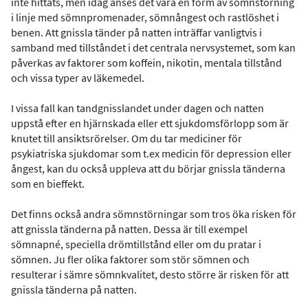
inte hittats, men idag anses det vara en form av sömnstörning
i linje med sömnpromenader, sömnångest och rastlöshet i
benen. Att gnissla tänder på natten inträffar vanligtvis i
samband med tillståndet i det centrala nervsystemet, som kan
påverkas av faktorer som koffein, nikotin, mentala tillstånd
och vissa typer av läkemedel.
I vissa fall kan tandgnisslandet under dagen och natten
uppstå efter en hjärnskada eller ett sjukdomsförlopp som är
knutet till ansiktsrörelser. Om du tar mediciner för
psykiatriska sjukdomar som t.ex medicin för depression eller
ångest, kan du också uppleva att du börjar gnissla tänderna
som en bieffekt.
Det finns också andra sömnstörningar som tros öka risken för
att gnissla tänderna på natten. Dessa är till exempel
sömnapné, speciella drömtillstånd eller om du pratar i
sömnen. Ju fler olika faktorer som stör sömnen och
resulterar i sämre sömnkvalitet, desto större är risken för att
gnissla tänderna på natten.