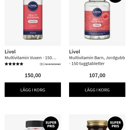
Livol
Livol
Multivitamin Vuxen - 150
Multivitamin Barn, Jordgubb
tabletter
- 150 tuggtabletter
(1) recensioner

150,00
107,00
LÄGG I KORG
LÄGG I KORG