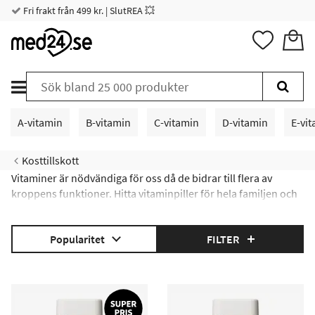
Fri frakt från 499 kr. | SlutREA 💥
A-vitamin
B-vitamin
C-vitamin
D-vitamin
E-vi
Kosttillskott
Vitaminer är nödvändiga för oss då de bidrar till flera av
kroppens funktioner. Hitta vitaminpiller för hela familjen och
läs mer om vitaminer här:
V
ad är vitaminer
?
|
Fett- och vattenlösliga vitaminer
|
V
ad är RI?
Popularitet
FILTER
|
Vitaminguide