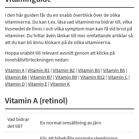
I den här guiden får du en snabb överblick över de olika
vitaminerna. Du kan t.ex. läsa vad vitaminerna bidrar till, vilka
livsmedel de finns i och vilka symptom man kan få vid brist på
vitaminer. Du hittar även länkar till mer omfattande artiklar så
att du kan bli ännu klokare på de olika vitaminerna.
Hoppa snabbt till relevant avsnitt genom att klicka på
innehållsförteckningen nedan:
Vitamin A
|
Vitamin B1
|
Vitamin B2
|
Vitamin B3
|
Vitamin B5
|
Vitamin B6
|
Vitamin B7
|
Vitamin B9
|
Vitamin B12
|
Vitamin C
|
Vitamin D
|
Vitamin E
|
Vitamin K
Vitamin A (retinol)
Vad bidrar
En normal omsättning av järn
det till?
För att bibehålla normala slemhinnor