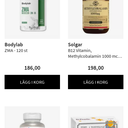
Bodylab
Solgar
ZMA - 120 st
B12 Vitamin,
Methylcobalamin 1000 mcg -
30 st
186,00
198,00
LÄGG I KORG
LÄGG I KORG