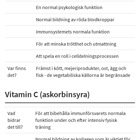
En normal psykologisk funktion
Normal bildning av röda blodkroppar
Immunsystemets normala funktion
För att minska trötthet och utmattning
Att spela en roll i celldelningsprocessen
Var finns
Främst i kött, mejeriprodukter, ost, ägg och
det?
fisk - de vegetabiliska källorna är begränsade
Vitamin C (askorbinsyra)
Vad
För att bibehålla immunförsvarets normala
bidrar
funktion under och efter intensiv fysisk
det till?
träning
Normal bildning av kollagen som är viktigt för