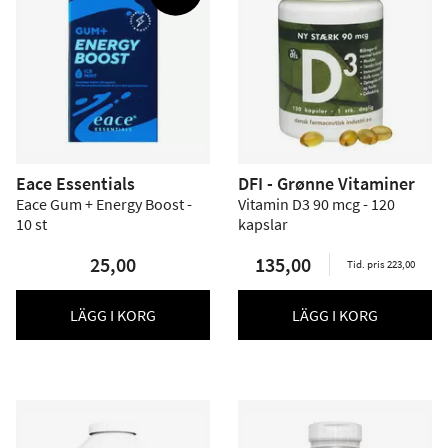
Eace Essentials
DFI - Grønne Vitaminer
Eace Gum + Energy Boost -
Vitamin D3 90 mcg - 120
10 st
kapslar
25,00
135,00
Tid. pris 223,00
LÄGG I KORG
LÄGG I KORG