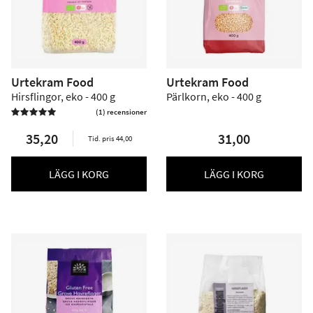
Urtekram Food
Urtekram Food
Hirsflingor, eko - 400 g
Pärlkorn, eko - 400 g
(1) recensioner

35,20
31,00
Tid. pris 44,00
LÄGG I KORG
LÄGG I KORG