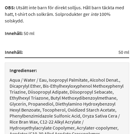
OBS:
Utsätt inte barn för direkt solljus. Håll barn täckta med
hatt, t-shirt och solkräm. Solprodukter ger
inte
100%
solskydd.
Innehåll:
50 ml
Innehåll:
50 ml
Ingredienser:
Aqua / Water / Eau, Isopropyl Palmitate, Alcohol Denat.,
Dicaprylyl Ether, Bis-Ethylhexyloxyphenol Methoxyphenyl
Triazine, Diisopropyl Adipate, Diisopropyl Sebacate,
Ethylhexyl Triazone, Butyl Methoxydibenzoylmethane,
Glycerin, Propanediol, Diethylamino Hydroxybenzoyl
Hexyl Benzoate, Tocopherol, Oxidized Starch Acetate,
Phenylbenzimidazole Sulfonic Acid, Oryza Sativa Cera /
Rice Bran Wax, C12-22 Alkyl Acrylate /
Hydroxyethylacrylate Copolymer, Acrylater-copolymer,
Acrylates/C10-30 Alkyl Acrylate Crosspolymer,