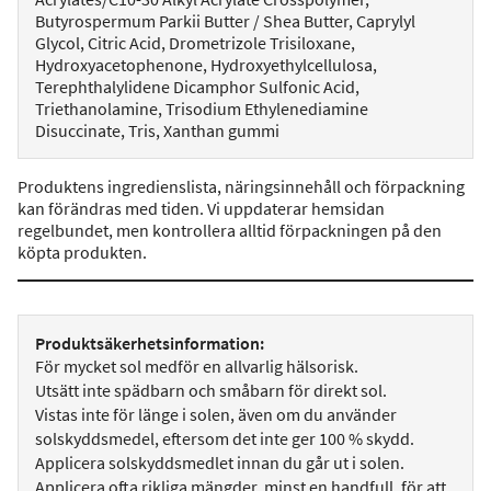
Butyrospermum Parkii Butter / Shea Butter, Caprylyl
Glycol, Citric Acid, Drometrizole Trisiloxane,
Hydroxyacetophenone, Hydroxyethylcellulosa,
Terephthalylidene Dicamphor Sulfonic Acid,
Triethanolamine, Trisodium Ethylenediamine
Disuccinate, Tris, Xanthan gummi
Produktens ingredienslista, näringsinnehåll och förpackning
kan förändras med tiden. Vi uppdaterar hemsidan
regelbundet, men kontrollera alltid förpackningen på den
köpta produkten.
Produktsäkerhetsinformation:
För mycket sol medför en allvarlig hälsorisk.
Utsätt inte spädbarn och småbarn för direkt sol.
Vistas inte för länge i solen, även om du använder
solskyddsmedel, eftersom det inte ger 100 % skydd.
Applicera solskyddsmedlet innan du går ut i solen.
Applicera ofta rikliga mängder, minst en handfull, för att