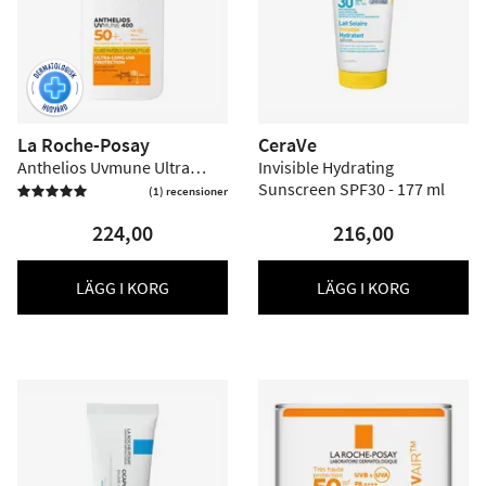
La Roche-Posay
CeraVe
Anthelios Uvmune Ultra
Invisible Hydrating
Light SPF 50+ - 50 ml
Sunscreen SPF30 - 177 ml
(1) recensioner

224,00
216,00
LÄGG I KORG
LÄGG I KORG