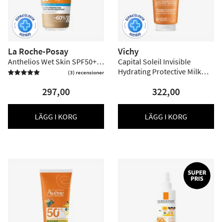
La Roche-Posay
Vichy
Anthelios Wet Skin SPF50+ -
Capital Soleil Invisible
200 ml
Hydrating Protective Milk
(3) recensioner

SPF30 - 300 ml
297,00
322,00
LÄGG I KORG
LÄGG I KORG