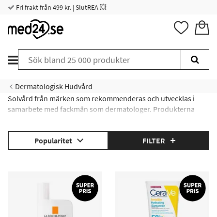
Fri frakt från 499 kr. | SlutREA 💥
Dermatologisk Hudvård
Solvård från märken som rekommenderas och utvecklas i
samarbete med fackmän som dermatologer. Produkterna
kännetecknas av att tolerans och effektivitet kombinerar för
alla hudtyper och läppar även känsliga. Solprodukter
Popularitet
FILTER
rekommenderas över hela landet och du kan känna dig trygg
med att de inte innehåller några onödiga ingredienser eller
allergiframkallande ämnen. Hitta det solskyddsmedel som
passar dig och din familj här.