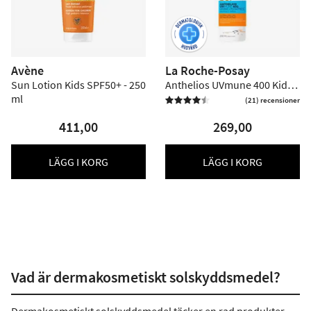
Avène
La Roche-Posay
Sun Lotion Kids SPF50+ - 250
Anthelios UVmune 400 Kids
ml
Invisible Spray SPF50+ - 200
(21) recensioner


ml
411,00
269,00
LÄGG I KORG
LÄGG I KORG
Vad är dermakosmetiskt solskyddsmedel?