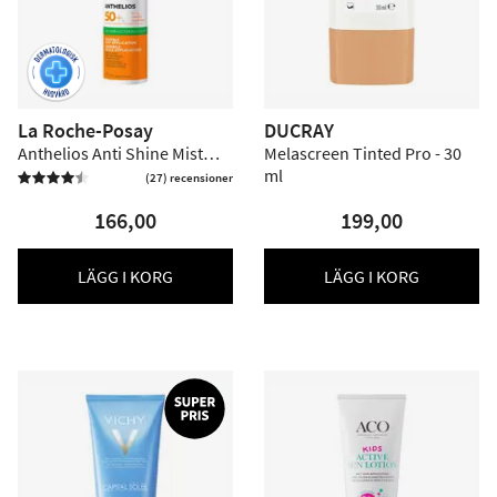
La Roche-Posay
DUCRAY
Anthelios Anti Shine Mist
Melascreen Tinted Pro - 30
SPF50+ - 75 ml
ml
(27) recensioner


166,00
199,00
LÄGG I KORG
LÄGG I KORG