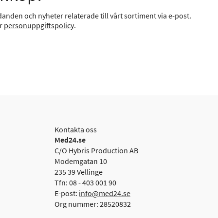
anden och nyheter relaterade till vårt sortiment via e-post.
år
personuppgiftspolicy
.
Kontakta oss
Med24.se
C/O Hybris Production AB
Modemgatan 10
235 39 Vellinge
Tfn: 08 - 403 001 90
E-post:
info@med24.se
Org nummer: 28520832