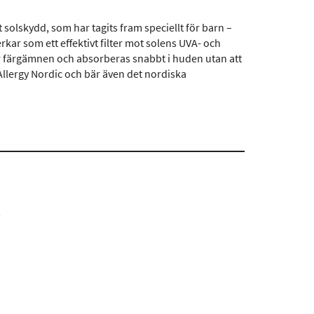
 solskydd, som har tagits fram speciellt för barn –
ar som ett effektivt filter mot solens UVA- och
er färgämnen och absorberas snabbt i huden utan att
llergy Nordic och bär även det nordiska
s