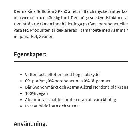
Derma Kids Sollotion SPF50 är ett milt och mycket vattenfast
och vuxna – med känslig hud. Den höga solskyddsfaktorn verk
UVB-strålar. Krämen innehåller inga parfym, parabener ell
vara fet. Produkten är deklarerad i samarbete med Asthma A
miljömärket, Svanen.
Egenskaper:
Vattenfast sollotion med högt solskydd
0% parfym, 0% parabener och 0% färgämnen
Bär Svanenmärkt och Astma Allergi Nordens blå kran
100% vegan
Absorberas snabbt i huden utan att vara klibbig
Passar både barn och vuxna
Användning: