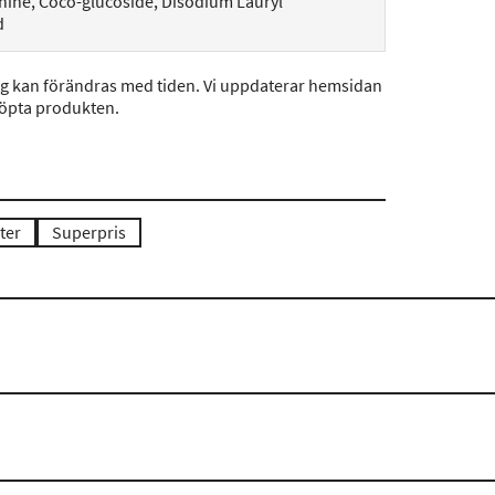
nine, Coco-glucoside, Disodium Lauryl
d
ng kan förändras med tiden. Vi uppdaterar hemsidan
köpta produkten.
ter
Superpris