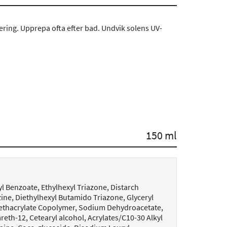
ering. Upprepa ofta efter bad. Undvik solens UV-
150 ml
 Benzoate, Ethylhexyl Triazone, Distarch
ne, Diethylhexyl Butamido Triazone, Glyceryl
 Methacrylate Copolymer, Sodium Dehydroacetate,
areth-12, Cetearyl alcohol, Acrylates/C10-30 Alkyl