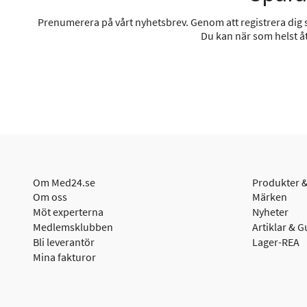
Prenumerera på vårt nyhetsbrev. Genom att registrera dig sa
Du kan när som helst åt
Om Med24.se
Produkter &
Om oss
Märken
Möt experterna
Nyheter
Medlemsklubben
Artiklar & G
Bli leverantör
Lager-REA
Mina fakturor