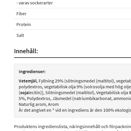
- varav sockerarter
Fiber
Protein
Salt
Innehåll:
Ingredienser:
Vetemjöl
, Fyllning 29% (sötningsmedel (maltitol), vegetab
polydextros, vegetabilisk olja 9% (solrosolja med hög ol
(
soja
lecitin)], Sötningsmedel (maltitol), Vegetabilisk olj
5%, Polydextros, Jäsmedel (natriumbikarbonat, ammoniu
Naturlig arom, Arom
Är det angivet en * vid en ingrediens är den 100% ekologi
Produktens ingredienslista, näringsinnehåll och förpackni