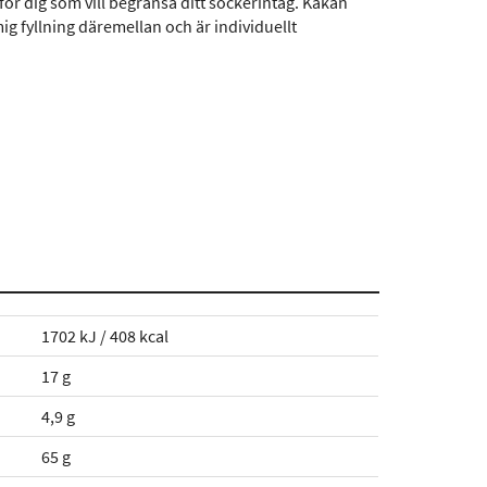
för dig som vill begränsa ditt sockerintag. Kakan
g fyllning däremellan och är individuellt
1702 kJ / 408 kcal
17 g
4,9 g
65 g