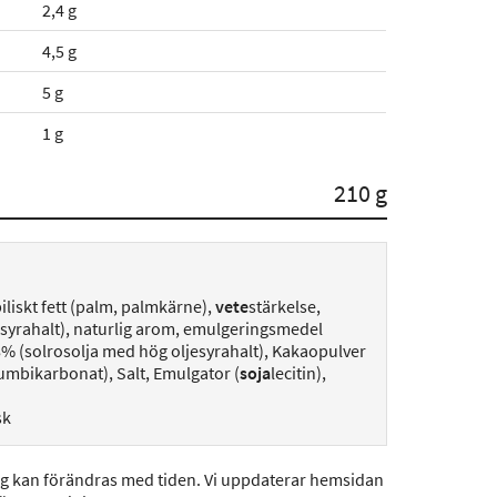
2,4 g
4,5 g
5 g
1 g
210 g
iliskt fett (palm, palmkärne),
vete
stärkelse,
jesyrahalt), naturlig arom, emulgeringsmedel
a 8% (solrosolja med hög oljesyrahalt), Kakaopulver
mbikarbonat), Salt, Emulgator (
soja
lecitin),
sk
ng kan förändras med tiden. Vi uppdaterar hemsidan