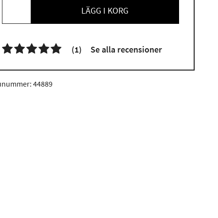
LÄGG I KORG

(1)
Se alla recensioner
unummer: 44889