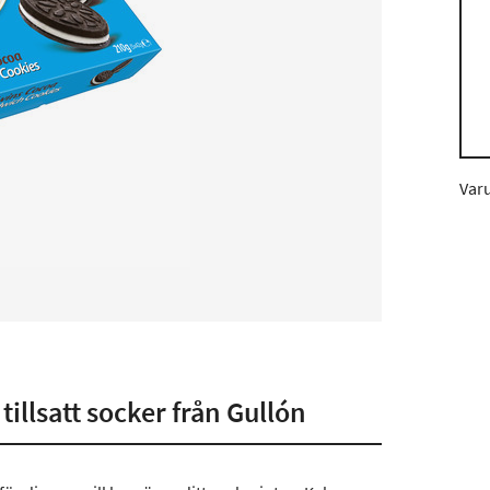
Var
illsatt socker från Gullón