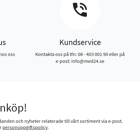
us
Kundservice
hos oss
Kontakta oss på tfn: 08 - 403 001 90 eller på
e-post: info@med24.se
inköp!
anden och nyheter relaterade till vårt sortiment via e-post.
år
personuppgiftspolicy
.