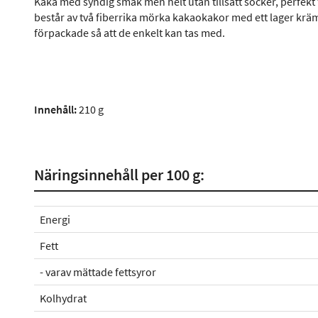
Kaka med syndig smak men helt utan tillsatt socker, perfekt 
består av två fiberrika mörka kakaokakor med ett lager krämi
förpackade så att de enkelt kan tas med.
Innehåll:
210 g
Näringsinnehåll per 100 g:
Energi
Fett
- varav mättade fettsyror
Kolhydrat