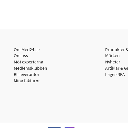
Om Med24.se
Produkter &
Om oss
Märken
Möt experterna
Nyheter
Medlemsklubben
Artiklar & G
Bli leverantör
Lager-REA
Mina fakturor