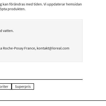
ng kan förändras med tiden. Vi uppdaterar hemsidan
köpta produkten.
d vatten.
La Roche-Posay France, kontakt@loreal.com
riter
Superpris