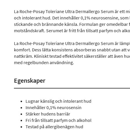
La Roche-Posay Toleriane Ultra Dermallergo Serum är ett mil
och intolerant hud. Det innehåller 0,1% neurosensine, so
stickande och brännande känsla. Formulan ger omedelbar fuk
motståndskraft. Serumet är fritt från tillsatt parfym och alk
La Roche-Posay Toleriane Ultra Dermallergo Serum är lämpli
komfort. Dess lätta konsistens absorberas snabbt utan att var
nattkräm. Kliniskt testad effektivitet säkerställer att även h
med regelbunden användning.
Egenskaper
Lugnar känslig och intolerant hud
Innehåller 0,1% neurosensin
Stärker hudens barriär
Fri från tillsatt parfym och alkohol
Testad på allergibenägen hud