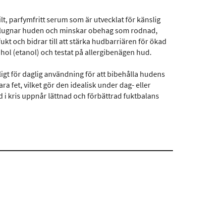
t, parfymfritt serum som är utvecklat för känslig
m lugnar huden och minskar obehag som rodnad,
t och bidrar till att stärka hudbarriären för ökad
ohol (etanol) och testat på allergibenägen hud.
gt för daglig användning för att bibehålla hudens
a fet, vilket gör den idealisk under dag- eller
ud i kris uppnår lättnad och förbättrad fuktbalans