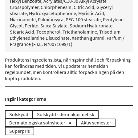
Hexyl Benzoate, Acrylates/C10-30 Alkyl Acrylate
Crosspolymer, Chlorphenesin, Citric Acid, Glyceryl
stearate, Hydroxyacetophenone, Myristic Acid,
Niacinamide, Palmitinsyra, PEG-100 stearate, Pentylene
Glycol, Perlite, Silica Silylate, Sodium Hyaluronate,
Stearic Acid, Tocopherol, Triethanolamine, Trisodium
Ethylenediamine Disuccinate, Xanthan gummi, Parfum /
Fragrance (F.I.L. N70071099/1)
Produktens ingredienslista, näringsinnehåll och förpackning
kan förändras med tiden. Vi uppdaterar hemsidan
regelbundet, men kontrollera alltid förpackningen på den
köpta produkten.
Ingår i kategorierna
Solskydd
Solskydd - dermakosmetisk
Dermatologiska solnyheter! ☀️
Aktiv semester
Superpris