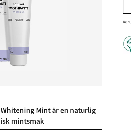
Var
hitening Mint är en naturlig
risk mintsmak