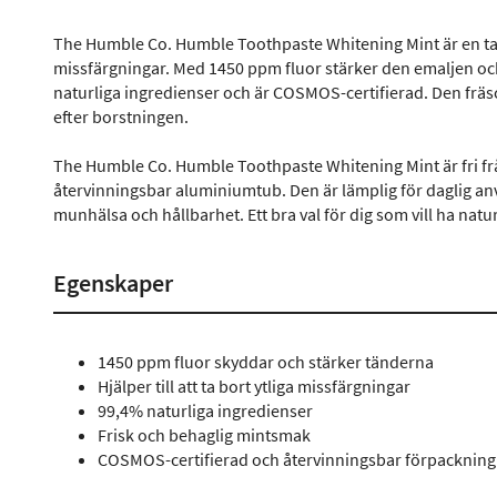
The Humble Co. Humble Toothpaste Whitening Mint är en tand
missfärgningar. Med 1450 ppm fluor stärker den emaljen o
naturliga ingredienser och är COSMOS-certifierad. Den frä
efter borstningen.
The Humble Co. Humble Toothpaste Whitening Mint är fri fr
återvinningsbar aluminiumtub. Den är lämplig för daglig an
munhälsa och hållbarhet. Ett bra val för dig som vill ha na
Egenskaper
1450 ppm fluor skyddar och stärker tänderna
Hjälper till att ta bort ytliga missfärgningar
99,4% naturliga ingredienser
Frisk och behaglig mintsmak
COSMOS-certifierad och återvinningsbar förpackning