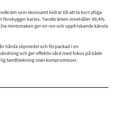
kräm som skonsamt bidrar till att ta bort ytliga
ch förebygger karies. Tandkrämen innehåller 99,4%
scha mintsmaken ger en ren och uppfriskande känsla
ån hårda slipmedel och förpackad i en
vändning och ger effektiv vård med fokus på både
turlig tandblekning utan kompromisser.