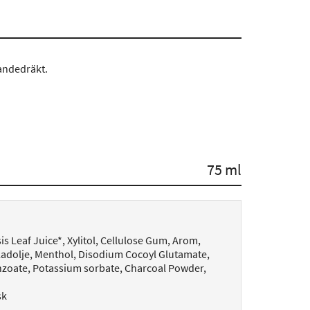
 andedräkt.
75 ml
is Leaf Juice*, Xylitol, Cellulose Gum, Arom,
bladolje, Menthol, Disodium Cocoyl Glutamate,
enzoate, Potassium sorbate, Charcoal Powder,
sk