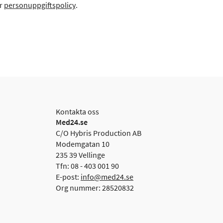
år
personuppgiftspolicy
.
Kontakta oss
Med24.se
C/O Hybris Production AB
Modemgatan 10
235 39 Vellinge
Tfn: 08 - 403 001 90
E-post:
info@med24.se
Org nummer: 28520832