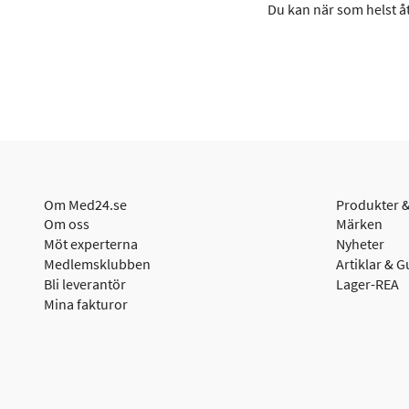
Du kan när som helst åt
Om Med24.se
Produkter &
Om oss
Märken
Möt experterna
Nyheter
Medlemsklubben
Artiklar & G
Bli leverantör
Lager-REA
Mina fakturor