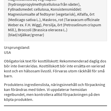
(hydroxypropylmethylcellulosa från växter),
Fyllnadsmedel: cellulosa, Konsistensmiddel:
Magnesiumsalte af fedtsyrer (vegetarisk), Alfalfa, ört
(Medicago sativa L.), Maskros, rot (Taraxacum ofﬁcinale
Weber ex. F.H. Wigg), Persilja, ört (Petroselinum crispum
Mill.), Broccoli (Brassica oleracea L.)
(blad/stjälkar/grenar)
Ursprungsland
:
USA
Obligatorisk text för kosttillskott: Rekommenderad daglig dos
bör inte överskridas. Kosttillskott bör inte ersätta en varierad
kost och en hälsosam livsstil. Förvaras utom räckhåll för små
barn.
Produktens ingredienslista, näringsinnehåll och förpackning
kan förändras med tiden. Vi uppdaterar hemsidan
regelbundet, men kontrollera alltid förpackningen på den
köpta produkten.