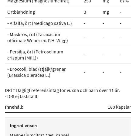
Magnesium (magnesiumcitrat)
250
mg
67%
Örtblandning
3
mg
-
- Alfalfa, ört (Medicago sativa L.)
-
-
-
- Maskros, rot (Taraxacum
-
-
-
officinale Weber ex. F.H. Wigg)
- Persilja, ört (Petroselinum
-
-
-
crispum (Mill.))
- Broccoli, blad/stjälk/grenar
-
-
-
(Brassica oleracea L.)
DRI = Dagligt referensintag för vuxna och barn över 11 år.
- DRI ej fastställt
Innehåll:
180 kapslar
Ingredienser:
Magnesiumcitrat, Veg. kapsel