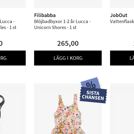
Filibabba
JobOut
Lucca -
Blöjbadbyxor 1-2 år Lucca -
Vattenflas
es - 1 st
Unicorn Shores - 1 st
0
265,00
ORG
LÄGG I KORG
L