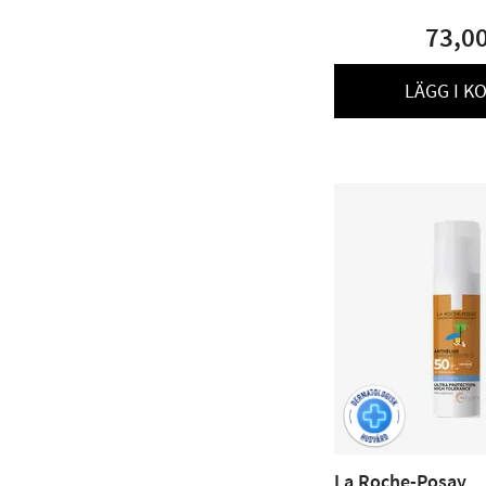
73,0
LÄGG I K
La Roche-Posay