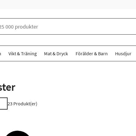
n
Vikt & Träning
Mat & Dryck
Förälder & Barn
Husdjur
ter
23
Produkt(er)