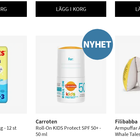
ORG
LÄGG I KORG
L
Carroten
Filibabba
 - 12 st
Roll-On KIDS Protect SPF 50+ -
Armpuffar Al
50 ml
Whale Tales 