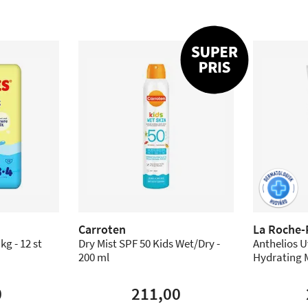
Carroten
La Roche-
kg - 12 st
Dry Mist SPF 50 Kids Wet/Dry -
Anthelios 
200 ml
Hydrating M
0
211,00