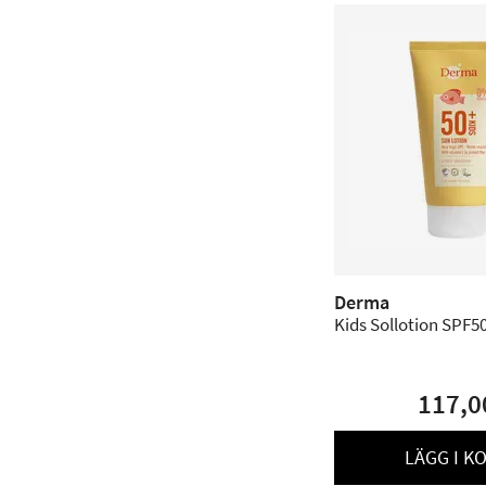
Derma
Kids Sollotion SPF50
117,0
LÄGG I K