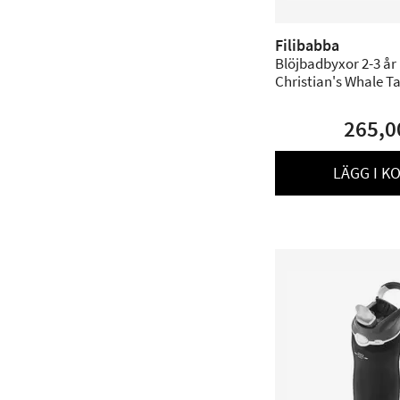
Filibabba
Blöjbadbyxor 2-3 år 
Christian's Whale Tal
265,0
LÄGG I K