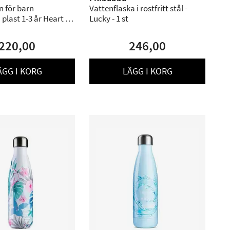
n för barn
Vattenflaska i rostfritt stål -
plast 1-3 år Heart -
Lucky - 1 st
p
220,00
246,00
ÄGG I KORG
LÄGG I KORG