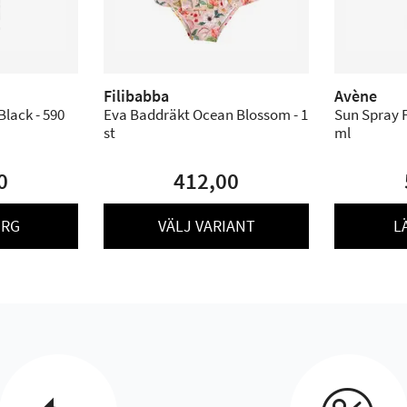
Filibabba
Avène
Black - 590
Eva Baddräkt Ocean Blossom - 1
Sun Spray F
st
ml
0
412,00
ORG
VÄLJ VARIANT
L