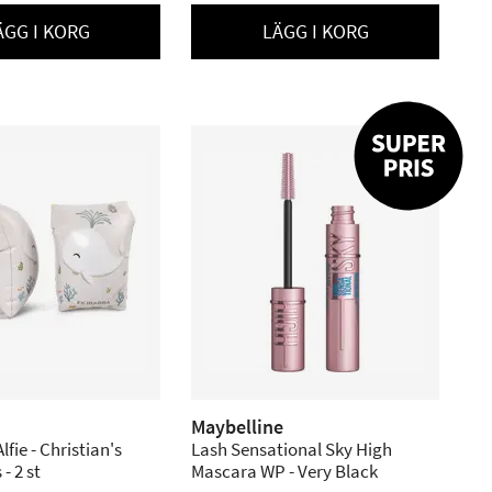
ÄGG I KORG
LÄGG I KORG
Maybelline
fie - Christian's
Lash Sensational Sky High
- 2 st
Mascara WP - Very Black