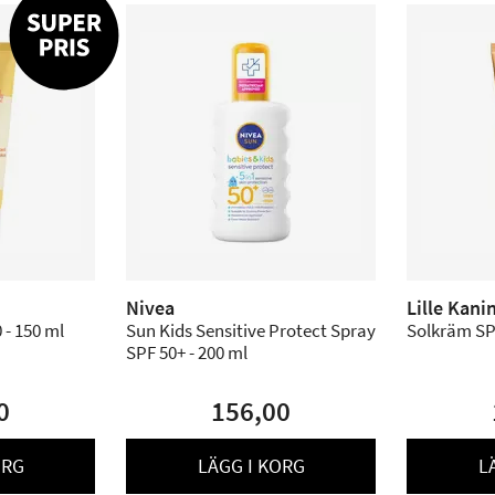
Nivea
Lille Kani
 - 150 ml
Sun Kids Sensitive Protect Spray
Solkräm SP
SPF 50+ - 200 ml
0
156,00
ORG
LÄGG I KORG
L