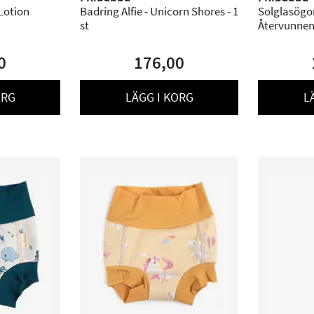
Lotion
Badring Alfie - Unicorn Shores - 1
Solglasögo
st
Återvunnen 
Peach Whi
0
176,00
ORG
LÄGG I KORG
L