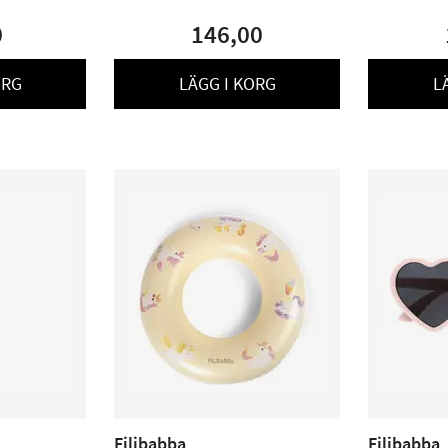
0
146,00
ORG
LÄGG I KORG
L
Filibabba
Filibabba