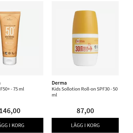
n
Derma
F50+ - 75 ml
Kids Sollotion Roll-on SPF30 - 50
ml
146,00
87,00
ÄGG I KORG
LÄGG I KORG