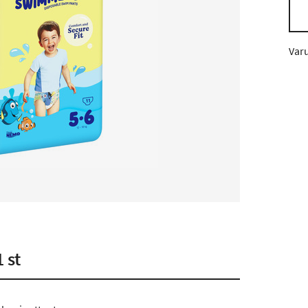
Var
 st