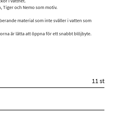
or i vattnet.
uh, Tiger och Nemo som motiv.
berande material som inte sväller i vatten som
orna är lätta att öppna för ett snabbt blöjbyte.
11 st