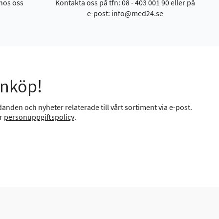
hos oss
Kontakta oss på tfn: 08 - 403 001 90 eller på
e-post: info@med24.se
inköp!
anden och nyheter relaterade till vårt sortiment via e-post.
år
personuppgiftspolicy
.