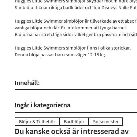
Huggies Little Swimmers simblöjor skyddar mot mindre olyck
Simblöjor liknar riktiga badkläder och har Disneys Nalle P
Huggies Little Swimmer simblöjor är tillverkade av ett absor
vanliga blöjor och därför inte kommer att tynga barnet.
Blöjorna har stretchiga sidor vilket ger bra passform och sid
Huggies Little Swimmers simblöjor finns i olika storlekar.
Denna blöja passar barn som väger 12-18 kg.
Innehåll:
Ingår i kategorierna
Blöjor & Tillbehör
Badblöjor
Solsemester
Du kanske också är intresserad av