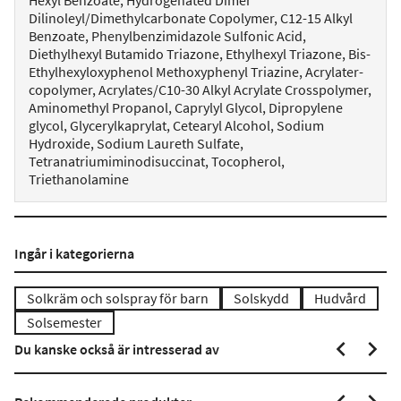
Hexyl Benzoate, Hydrogenated Dimer
Dilinoleyl/Dimethylcarbonate Copolymer, C12-15 Alkyl
Benzoate, Phenylbenzimidazole Sulfonic Acid,
Diethylhexyl Butamido Triazone, Ethylhexyl Triazone, Bis-
Ethylhexyloxyphenol Methoxyphenyl Triazine, Acrylater-
copolymer, Acrylates/C10-30 Alkyl Acrylate Crosspolymer,
Aminomethyl Propanol, Caprylyl Glycol, Dipropylene
glycol, Glycerylkaprylat, Cetearyl Alcohol, Sodium
Hydroxide, Sodium Laureth Sulfate,
Tetranatriumiminodisuccinat, Tocopherol,
Triethanolamine
Ingår i kategorierna
Solkräm och solspray för barn
Solskydd
Hudvård
Solsemester
Du kanske också är intresserad av