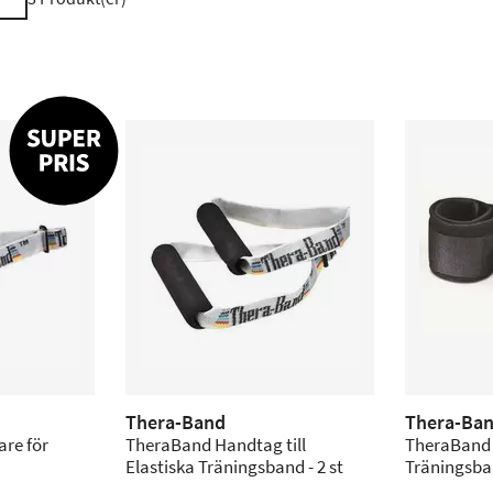
Thera-Band
Thera-Ba
re för
TheraBand Handtag till
TheraBand V
Elastiska Träningsband - 2 st
Träningsban