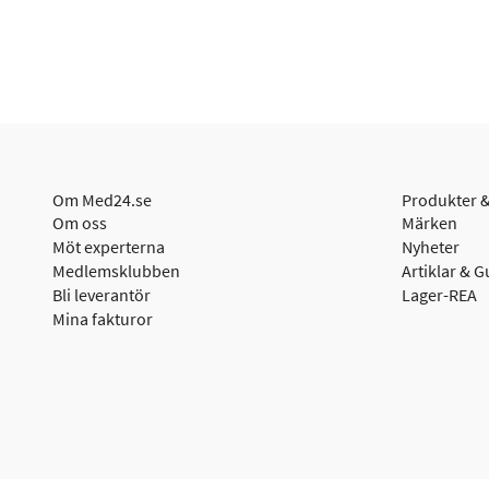
Om Med24.se
Produkter &
Om oss
Märken
Möt experterna
Nyheter
Medlemsklubben
Artiklar & G
Bli leverantör
Lager-REA
Mina fakturor