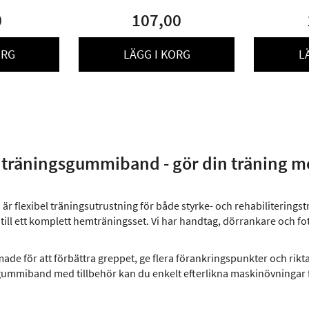
0
107,00
ORG
LÄGG I KORG
L
ll träningsgummiband - gör din träning me
 flexibel träningsutrustning för både styrke- och rehabiliteringsträ
ill ett komplett hemträningsset. Vi har handtag, dörrankare och 
made för att förbättra greppet, ge flera förankringspunkter och rik
ummiband med tillbehör kan du enkelt efterlikna maskinövningar f