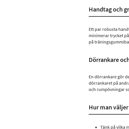
Handtag och g
Ett par robusta hand
minimerar trycket på
på träningsgummiban
Dörrankare oc
En dörrankare gör det
dörrankaret på andra
och rumpövningar so
Hur man väljer 
Tänk på vilka 