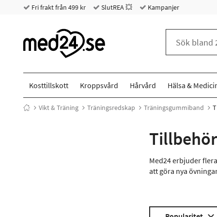
Fri frakt från 499 kr
SlutREA 💥
Kampanjer
Kosttillskott
Kroppsvård
Hårvård
Hälsa & Medici
Vikt & Träning
Träningsredskap
Träningsgummiband
T
Tillbehö
Med24 erbjuder flera
att göra nya övninga
Popularitet