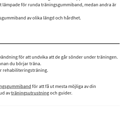
bäst lämpade för runda träningsgummiband, medan andra är
ngsgummiband av olika längd och hårdhet.
vändning för att undvika att de går sönder under träningen.
innan du börjar träna.
r rehabiliteringsträning.
ningsgummiband
för att få ut mesta möjliga av din
bud av
träningsutrustning
och guider.