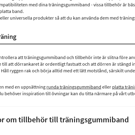
mpatibiliteten med dina träningsgummiband - vissa tillbehör är 
platta band.
a eller universella produkter så att du kan använda dem med träni
träning
ntrollera att träningsgummiband och tillbehör inte är slitna före an
e till att dörrankaret är ordentligt fastsatt och att dörren är stängd 
 Håll ryggen rak och börja alltid med ett lätt motstånd, särskilt unde
en med en uppsättning
runda träningsgummiband
eller
platta trä
behöver inspiration till övningar kan du titta närmare på vårt ut
or om tillbehör till träningsgummiband