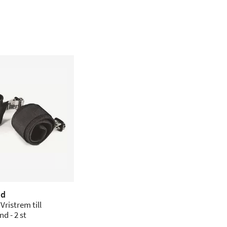
nd
ristrem till
d - 2 st