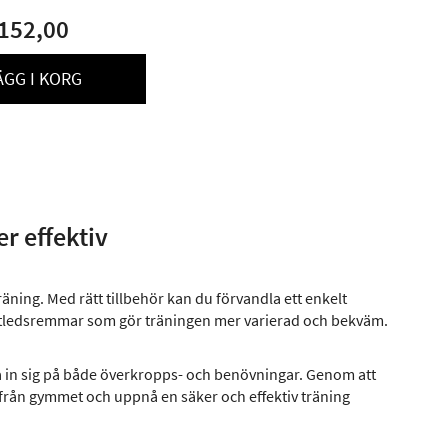
152,00
ÄGG I KORG
r effektiv
ning. Med rätt tillbehör kan du förvandla ett enkelt
fotledsremmar som gör träningen mer varierad och bekväm.
ta in sig på både överkropps- och benövningar. Genom att
rån gymmet och uppnå en säker och effektiv träning