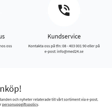
us
Kundservice
hos oss
Kontakta oss på tfn: 08 - 403 001 90 eller på
e-post: info@med24.se
inköp!
anden och nyheter relaterade till vårt sortiment via e-post.
år
personuppgiftspolicy
.