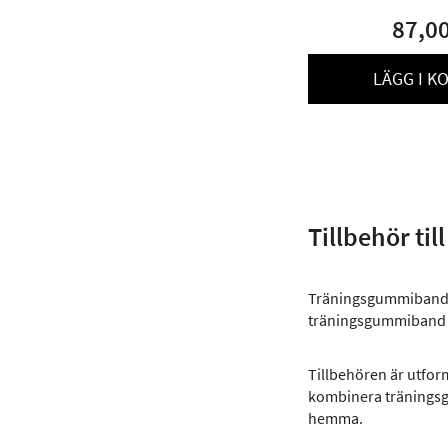
87,0
LÄGG I K
Tillbehör ti
Träningsgummiband är
träningsgummiband t
Tillbehören är utfor
kombinera träningsg
hemma.