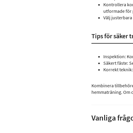
Kontrollera ko
utformade för 
Välj justerbar
Tips för säker 
Inspektion: Ko
Säkert fäste: S
Korrekt teknik:
Kombinera tillbehör
hemmaträning. Om du 
Vanliga fråg