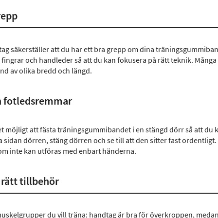
repp
tag säkerställer att du har ett bra grepp om dina träningsgummiba
 fingrar och handleder så att du kan fokusera på rätt teknik. Mån
d av olika bredd och längd.
h fotledsremmar
 möjligt att fästa träningsgummibandet i en stängd dörr så att du k
 sidan dörren, stäng dörren och se till att den sitter fast ordentli
m inte kan utföras med enbart händerna.
rätt tillbehör
muskelgrupper du vill träna: handtag är bra för överkroppen, medan