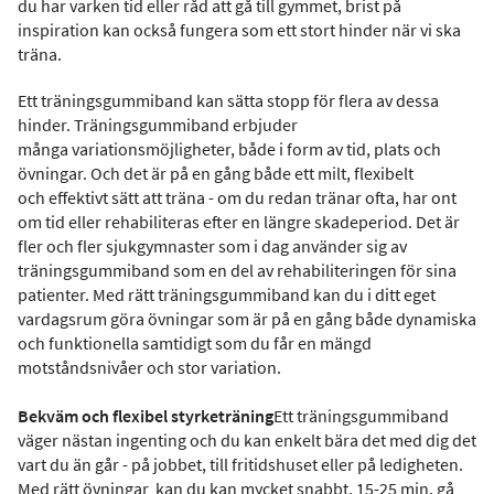
du har varken tid eller råd att gå till gymmet, brist på
inspiration kan också fungera som ett stort hinder när vi ska
träna.
Ett träningsgummiband kan sätta stopp för flera av dessa
hinder. Träningsgummiband erbjuder
många variationsmöjligheter, både i form av tid, plats och
övningar. Och det är på en gång både ett milt, flexibelt
och effektivt sätt att träna - om du redan tränar ofta, har ont
om tid eller rehabiliteras efter en längre skadeperiod. Det är
fler och fler sjukgymnaster som i dag använder sig av
träningsgummiband som en del av rehabiliteringen för sina
patienter. Med rätt träningsgummiband kan du i ditt eget
vardagsrum göra övningar som är på en gång både dynamiska
och funktionella samtidigt som du får en mängd
motståndsnivåer och stor variation.
Bekväm och flexibel styrketräning
Ett träningsgummiband
väger nästan ingenting och du kan enkelt bära det med dig det
vart du än går - på jobbet, till fritidshuset eller på ledigheten.
Med rätt övningar kan du kan mycket snabbt, 15-25 min, gå