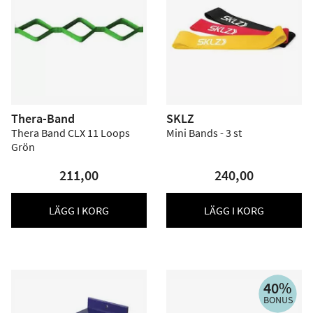
Thera-Band
SKLZ
Thera Band CLX 11 Loops
Mini Bands - 3 st
Grön
211,00
240,00
LÄGG I KORG
LÄGG I KORG
40%
BONUS