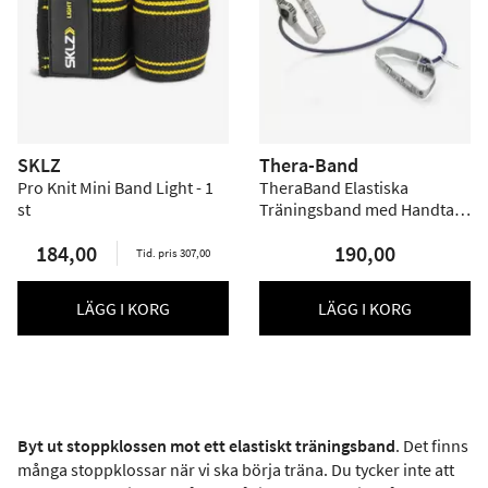
SKLZ
Thera-Band
Pro Knit Mini Band Light - 1
TheraBand Elastiska
st
Träningsband med Handtag
1,4 m - Blå - Hårdh
184,00
190,00
Tid. pris 307,00
LÄGG I KORG
LÄGG I KORG
Byt ut stoppklossen mot ett elastiskt träningsband
. Det finns
många stoppklossar när vi ska börja träna. Du tycker inte att