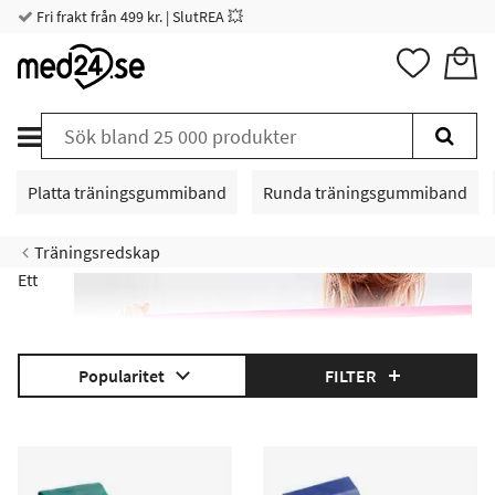
Fri frakt från 499 kr. | SlutREA 💥
Platta träningsgummiband
Runda träningsgummiband
Träningsredskap
Ett
Popularitet
FILTER
elastiskt träningsband väger nästan ingenting och du kan lätt
ta med dig det vart du än ska - till jobbet, stugan eller på
semester. Med rätt övningar och ett elastiskt träningsband