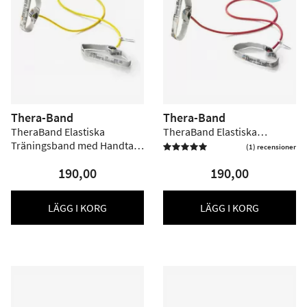
Thera-Band
Thera-Band
TheraBand Elastiska
TheraBand Elastiska
Träningsband med Handtag
Träningsband med Handtag
(1) recensioner

1,4 m - Gul - Hårdh
1,4 m - Röd - Hårdh
190,00
190,00
LÄGG I KORG
LÄGG I KORG