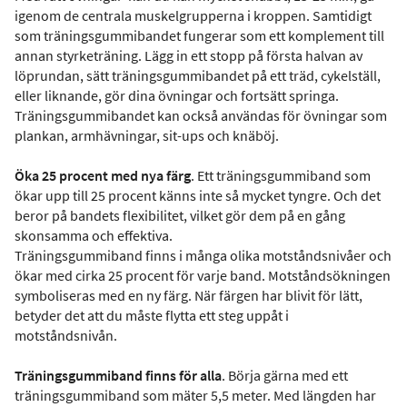
igenom de centrala muskelgrupperna i kroppen. Samtidigt
som träningsgummibandet fungerar som ett komplement till
annan styrketräning. Lägg in ett stopp på första halvan av
löprundan, sätt träningsgummibandet på ett träd, cykelställ,
eller liknande, gör dina övningar och fortsätt springa.
Träningsgummibandet kan också användas för övningar som
plankan, armhävningar, sit-ups och knäböj.
Öka 25 procent med nya färg
. Ett träningsgummiband som
ökar upp till 25 procent känns inte så mycket tyngre. Och det
beror på bandets flexibilitet, vilket gör dem på en gång
skonsamma och effektiva.
Träningsgummiband finns i många olika motståndsnivåer och
ökar med cirka 25 procent för varje band. Motståndsökningen
symboliseras med en ny färg. När färgen har blivit för lätt,
betyder det att du måste flytta ett steg uppåt i
motståndsnivån.
Träningsgummiband finns för alla
. Börja gärna med ett
träningsgummiband som mäter 5,5 meter. Med längden har