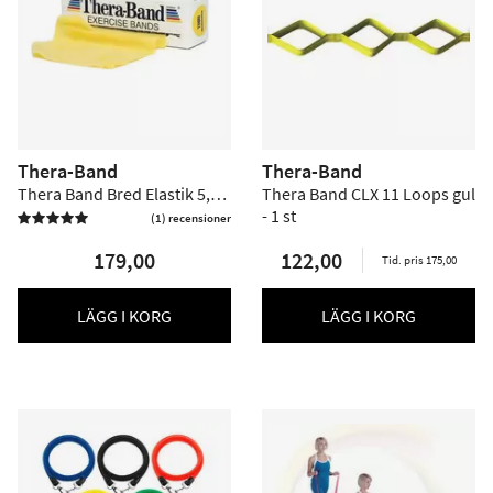
Thera-Band
Thera-Band
Thera Band Bred Elastik 5,5
Thera Band CLX 11 Loops gul
m - Gul - Hårdhet 2
- 1 st
(1) recensioner

179,00
122,00
Tid. pris 175,00
LÄGG I KORG
LÄGG I KORG