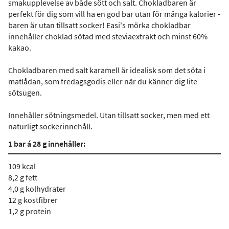
smakupplevelse av både sött och salt. Chokladbaren är
perfekt för dig som vill ha en god bar utan för många kalorier -
baren är utan tillsatt socker! Easi's mörka chokladbar
innehåller choklad sötad med steviaextrakt och minst 60%
kakao.
Chokladbaren med salt karamell är idealisk som det söta i
matlådan, som fredagsgodis eller när du känner dig lite
sötsugen.
Innehåller sötningsmedel. Utan tillsatt socker, men med ett
naturligt sockerinnehåll.
1 bar á 28 g innehåller:
109 kcal
8,2 g fett
4,0 g kolhydrater
12 g kostfibrer
1,2 g protein