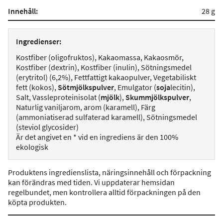
Innehåll:
28 g
Ingredienser:
Kostfiber (oligofruktos), Kakaomassa, Kakaosmör,
Kostfiber (dextrin), Kostfiber (inulin), Sötningsmedel
(erytritol) (6,2%), Fettfattigt kakaopulver, Vegetabiliskt
fett (kokos),
Sötmjölkspulver
, Emulgator (
soja
lecitin),
Salt, Vassleproteinisolat (
mjölk
),
Skummjölkspulver
,
Naturlig vaniljarom, arom (karamell), Färg
(ammoniatiserad sulfaterad karamell), Sötningsmedel
(steviol glycosider)
Är det angivet en * vid en ingrediens är den 100%
ekologisk
Produktens ingredienslista, näringsinnehåll och förpackning
kan förändras med tiden. Vi uppdaterar hemsidan
regelbundet, men kontrollera alltid förpackningen på den
köpta produkten.