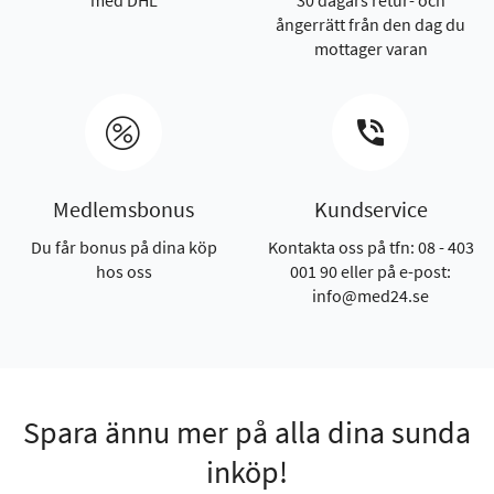
med DHL
30 dagars retur- och
ångerrätt från den dag du
mottager varan
Medlemsbonus
Kundservice
Du får bonus på dina köp
Kontakta oss på tfn: 08 - 403
hos oss
001 90 eller på e-post:
info@med24.se
Spara ännu mer på alla dina sunda
inköp!