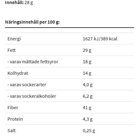
Innehåll:
28 g
Näringsinnehåll per 100 g:
Energi
1627 kJ/389 kcal
Fett
29 g
- varav mättade fettsyror
18 g
Kolhydrat
14 g
- varav sockerarter
4,0 g
- varav sockeralkoholer
6,2 g
Fiber
41 g
Protein
4,3 g
Salt
0,25 g