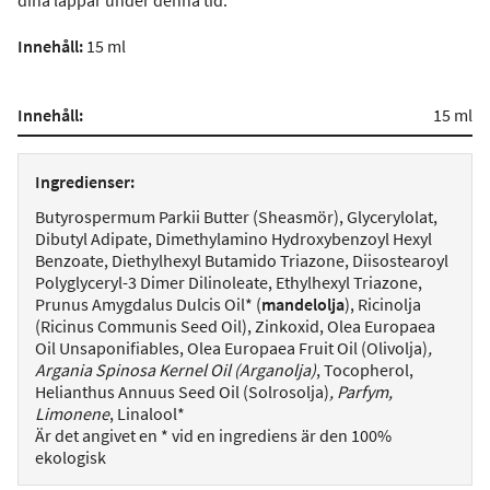
dina läppar under denna tid.
Innehåll:
15 ml
Innehåll:
15 ml
Ingredienser:
Butyrospermum Parkii Butter (Sheasmör), Glycerylolat,
Dibutyl Adipate, Dimethylamino Hydroxybenzoyl Hexyl
Benzoate, Diethylhexyl Butamido Triazone, Diisostearoyl
Polyglyceryl-3 Dimer Dilinoleate, Ethylhexyl Triazone,
Prunus Amygdalus Dulcis Oil* (
mandelolja
), Ricinolja
(Ricinus Communis Seed Oil), Zinkoxid, Olea Europaea
Oil Unsaponifiables, Olea Europaea Fruit Oil (Olivolja)
,
Argania Spinosa Kernel Oil (Arganolja)
, Tocopherol,
Helianthus Annuus Seed Oil (Solrosolja)
, Parfym,
Limonene
, Linalool*
Är det angivet en * vid en ingrediens är den 100%
ekologisk