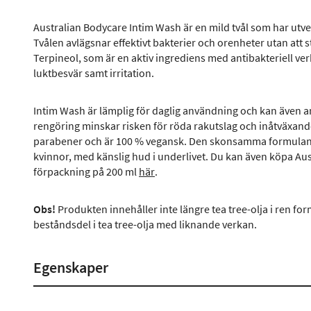
Australian Bodycare Intim Wash är en mild tvål som har utvec
Tvålen avlägsnar effektivt bakterier och orenheter utan att 
Terpineol, som är en aktiv ingrediens med antibakteriell ver
luktbesvär samt irritation.
Intim Wash är lämplig för daglig användning och kan även a
rengöring minskar risken för röda rakutslag och inåtväxande 
parabener och är 100 % vegansk. Den skonsamma formulan 
kvinnor, med känslig hud i underlivet. Du kan även köpa Au
förpackning på 200 ml
här
.
Obs!
Produkten innehåller inte längre tea tree-olja i ren form
beståndsdel i tea tree-olja med liknande verkan.
Egenskaper