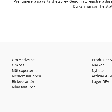
Prenumerera på vårt nyhetsbrev. Genom att registrera dig sa
Du kan när som helst åt
Om Med24.se
Produkter &
Om oss
Märken
Möt experterna
Nyheter
Medlemsklubben
Artiklar & G
Bli leverantör
Lager-REA
Mina fakturor