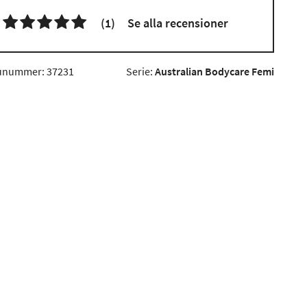

(1)
Se alla recensioner
unummer: 37231
Serie:
Australian Bodycare Femi