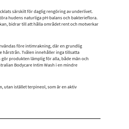
klats särskilt för daglig rengöring av underlivet.
störa hudens naturliga pH-balans och bakterieflora.
kan, bidrar till att hålla området rent och motverkar
nvändas före intimrakning, där en grundlig
hårstrån. Tvålen innehåller inga tillsatta
gör produkten lämplig för alla, både män och
stralian Bodycare Intim Wash i en mindre
, utan istället terpineol, som är en aktiv