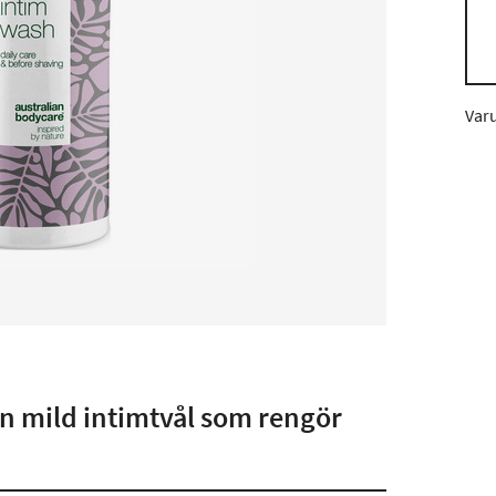
Var
en mild intimtvål som rengör