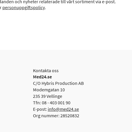
anden och nyheter relaterade till vårt sortiment via e-post.
år
personuppgiftspolicy
.
Kontakta oss
Med24.se
C/O Hybris Production AB
Modemgatan 10
235 39 Vellinge
Tfn: 08 - 403 001 90
E-post:
info@med24.se
Org nummer: 28520832