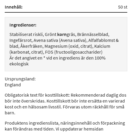
Innehåll:
50 st
Ingredienser:
Stabiliserat riskli, Grönt
korn
gräs, Brännässelblad,
Ingefärsrot, Avena sativa (Avena sativa), Alfalfablomst &
blad, Åkerfräken, Magnesium (oxid, citrat), Kalcium
(karbonat, citrat), FOS (fructooligosaccharider)
Är det angivet en * vid en ingrediens är den 100%
ekologisk
Ursprungsland
:
England
Obligatorisk text för kosttillskott: Rekommenderad daglig dos
bör inte överskridas. Kosttillskott bör inte ersätta en varierad
kost och en hälsosam livsstil. Förvaras utom räckhåll för små
barn.
Produktens ingredienslista, näringsinnehåll och förpackning
kan förändras med tiden. Vi uppdaterar hemsidan