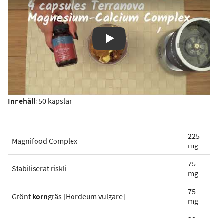
Play
Innehåll:
50 kapslar
225
Magnifood Complex
mg
75
Stabiliserat riskli
mg
75
Grönt
korn
gräs [Hordeum vulgare]
mg