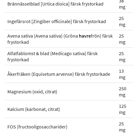
38
Brännässelblad [Urtica dioica] färsk frystorkad
mg
25
Ingefärsrot [Zingiber officinale] färsk frystorkad
mg
Avena sativa (Avena sativa) (Gröna
havre
frön) färsk
25
frystorkad
mg
Alfalfablomst & blad (Medicago sativa) färsk
25
frystorkad
mg
13
Åkerfräken (Equisetum arvense) färsk frystorkade
mg
250
Magnesium (oxid, citrat)
mg
125
Kalcium (karbonat, citrat)
mg
25
FOS (fructooligosaccharider)
mg