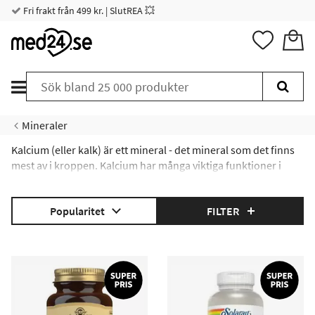
Fri frakt från 499 kr. | SlutREA 💥
Mineraler
Kalcium (eller kalk) är ett mineral - det mineral som det finns
mest av i kroppen. Kalcium har många viktiga funktioner i
kroppen, och du kan läsa mer om kalcium nedan:
Vad är kalcium?
|
Vad är kalcium bra för?
|
Popularitet
FILTER
Bra livsmedel med kalcium