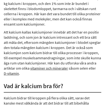
kg kalcium i kroppen, och den 1% som inte är bundet i
skelettet finns i blodomloppet, tarmarna och i vätskan runt
cellerna i kroppen. Här kan det vara bundet till olika proteiner
eller i komplex med molekyler, men det kan också finnas
ensamt som kalciumjoner.
Att kalcium kallas kalciumjoner innebär att det har en positiv
laddning, och som jon är kalcium intressant och ett bra sätt
att mäta det, eftersom mängden kalciumjoner i blodet speglar
den totala mängden kalcium i kroppen. Det är också som
kalciumjon som kalcium bidrar till olika processer i kroppen,
till exempel muskelsammandragningar, som inte skulle kunna
äga rum utan kalciumjoner. Här kan du utforska våra andra
artiklar om olika
vitaminer och mineraler
såsom selen eller
D-vitamin
.
Vad är kalcium bra för?
Kalcium bidrar till kroppen på flera olika sätt, varav det
kanske mest välkända är att det bidrar till att bibehålla