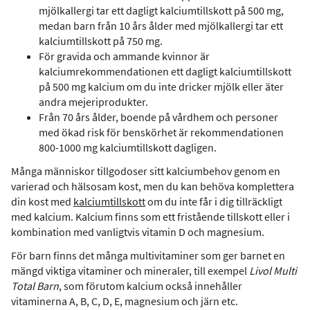
mjölkallergi tar ett dagligt kalciumtillskott på 500 mg,
medan barn från 10 års ålder med mjölkallergi tar ett
kalciumtillskott på 750 mg.
För gravida och ammande kvinnor är
kalciumrekommendationen ett dagligt kalciumtillskott
på 500 mg kalcium om du inte dricker mjölk eller äter
andra mejeriprodukter.
Från 70 års ålder, boende på vårdhem och personer
med ökad risk för benskörhet är rekommendationen
800-1000 mg kalciumtillskott dagligen.
Många människor tillgodoser sitt kalciumbehov genom en
varierad och hälsosam kost, men du kan behöva komplettera
din kost med
kalciumtillskott
om du inte får i dig tillräckligt
med kalcium. Kalcium finns som ett fristående tillskott eller i
kombination med vanligtvis vitamin D och magnesium.
För barn finns det många multivitaminer som ger barnet en
mängd viktiga vitaminer och mineraler, till exempel
Livol Multi
Total Barn
, som förutom kalcium också innehåller
vitaminerna A, B, C, D, E, magnesium och järn etc.