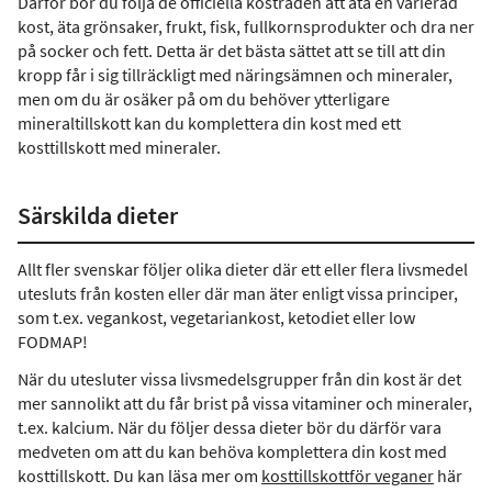
Därför bör du följa de officiella kostråden att äta en varierad
kost, äta grönsaker, frukt, fisk, fullkornsprodukter och dra ner
på socker och fett. Detta är det bästa sättet att se till att din
kropp får i sig tillräckligt med näringsämnen och mineraler,
men om du är osäker på om du behöver ytterligare
mineraltillskott kan du komplettera din kost med ett
kosttillskott med mineraler.
Särskilda dieter
Allt fler svenskar följer olika dieter där ett eller flera livsmedel
utesluts från kosten eller där man äter enligt vissa principer,
som t.ex. vegankost, vegetariankost, ketodiet eller low
FODMAP!
När du utesluter vissa livsmedelsgrupper från din kost är det
mer sannolikt att du får brist på vissa vitaminer och mineraler,
t.ex. kalcium. När du följer dessa dieter bör du därför vara
medveten om att du kan behöva komplettera din kost med
kosttillskott. Du kan läsa mer om
kosttill
skott
för veganer
här