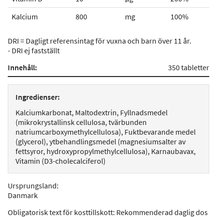
Kalcium
800
mg
100%
DRI = Dagligt referensintag för vuxna och barn över 11 år.
- DRI ej fastställt
Innehåll:
350 tabletter
Ingredienser:
Kalciumkarbonat, Maltodextrin, Fyllnadsmedel
(mikrokrystallinsk cellulosa, tvärbunden
natriumcarboxymethylcellulosa), Fuktbevarande medel
(glycerol), ytbehandlingsmedel (magnesiumsalter av
fettsyror, hydroxypropylmethylcellulosa), Karnaubavax,
Vitamin (D3-cholecalciferol)
Ursprungsland
:
Danmark
Obligatorisk text för kosttillskott: Rekommenderad daglig dos