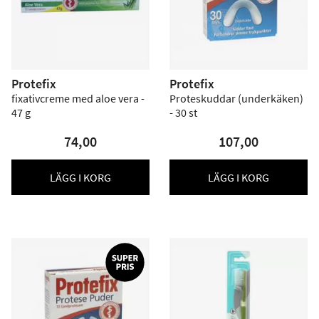
Protefix
Protefix
fixativcreme med aloe vera -
Proteskuddar (underkäken)
47 g
- 30 st
74,00
107,00
LÄGG I KORG
LÄGG I KORG