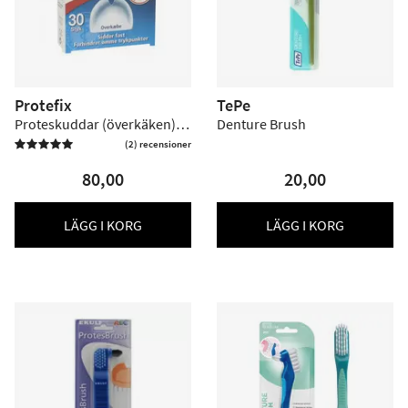
Protefix
TePe
Proteskuddar (överkäken) -
Denture Brush
30 st
(2) recensioner

80,00
20,00
LÄGG I KORG
LÄGG I KORG