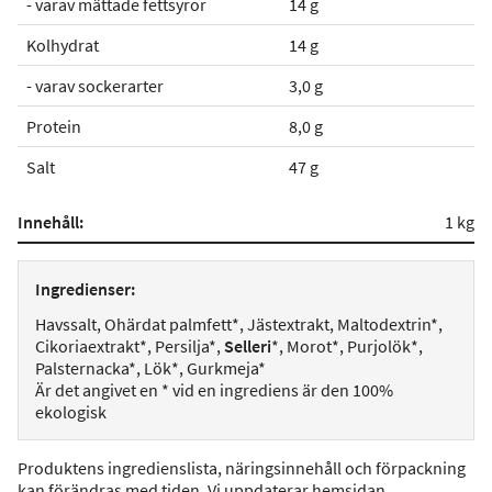
- varav mättade fettsyror
14 g
Kolhydrat
14 g
- varav sockerarter
3,0 g
Protein
8,0 g
Salt
47 g
Innehåll:
1 kg
Ingredienser:
Havssalt, Ohärdat palmfett*, Jästextrakt, Maltodextrin*,
Cikoriaextrakt*, Persilja*,
Selleri
*, Morot*, Purjolök*,
Palsternacka*, Lök*, Gurkmeja*
Är det angivet en * vid en ingrediens är den 100%
ekologisk
Produktens ingredienslista, näringsinnehåll och förpackning
kan förändras med tiden. Vi uppdaterar hemsidan