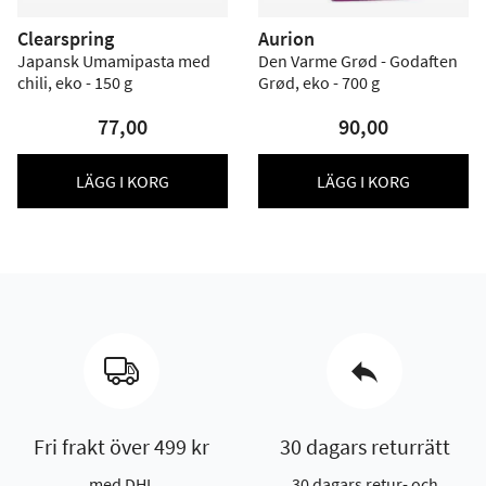
Clearspring
Aurion
Japansk Umamipasta med
Den Varme Grød - Godaften
chili, eko - 150 g
Grød, eko - 700 g
77,00
90,00
LÄGG I KORG
LÄGG I KORG
Fri frakt över 499 kr
30 dagars returrätt
med DHL
30 dagars retur- och