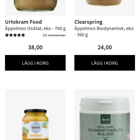
Urtekram Food
Clearspring
Äppelmos Osötat, eko - 700 g
Äppelmos Biodynamisk, eko
- 360 g
(2) recensioner

38,00
24,00
LÄGG I KORG
LÄGG I KORG