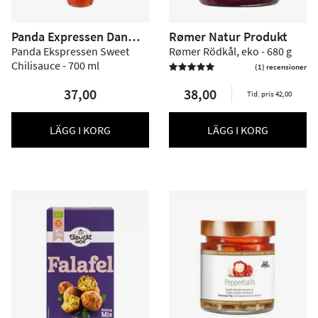
Panda Expressen Danma
Rømer Natur Produkt
rk
Panda Ekspressen Sweet
Rømer Rödkål, eko - 680 g
Chilisauce - 700 ml
(1) recensioner

37,00
38,00
Tid. pris 42,00
LÄGG I KORG
LÄGG I KORG