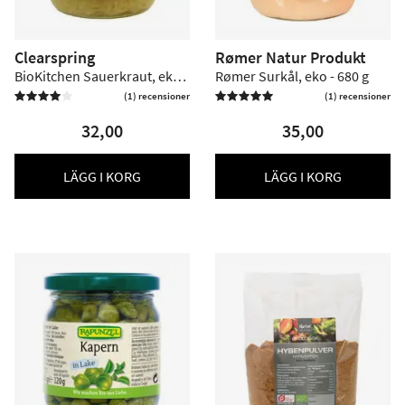
Clearspring
Rømer Natur Produkt
BioKitchen Sauerkraut, eko -
Rømer Surkål, eko - 680 g
350 g
(1) recensioner
(1) recensioner



32,00
35,00
LÄGG I KORG
LÄGG I KORG