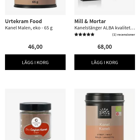
Urtekram Food
Mill & Mortar
Kanel Malen, eko - 65 g
Kanelstänger ALBA kvalitet
eko - 45 g
(1) recensioner

46,00
68,00
LÄGG I KORG
LÄGG I KORG