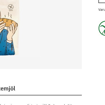
Var
etemjöl