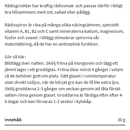
Rädisgroddar har kraftig rädissmak och passar därför riktigt
bra tillsammans med ost, sallad eller pålägg.
Rädisspiror är rika på många olika näringsämnen, speciellt
vitamin A, B1, B2 och C samt mineralerna kalium, magnesium,
fosfor och svavel. I tillägg stimulerar spirorna vår
matsmältning, då de har en antiseptisk funktion.
Gör så här:
Blötlägg över natten. Skölj fröna på morgonen och lägg ett
jämnt lager i ett groddglas. Fröna ökar minst 4 gånger i volym
så de behöver gott om plats. Sätt glaset i rumstemperatur
utan direkt solljus, när de börjat gro kan de få lite extra ljus.
Skölj groddarna 2-3 gånger om veckan genom att låta färskt
vatten rinna genom glaset. Groddarna är färdiga efter efter 4-
6 dagar och kan förvaras 1-2 veckor i kylskåp.
Innehåll:
30 g