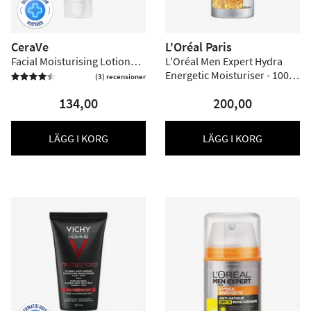
CeraVe
L'Oréal Paris
Facial Moisturising Lotion
L'Oréal Men Expert Hydra
SPF30 - 52 ml
Energetic Moisturiser - 100
(3) recensioner


ml
134,00
200,00
LÄGG I KORG
LÄGG I KORG