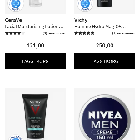
CeraVe
Vichy
Facial Moisturising Lotion
Homme Hydra Mag-C+
SPF50 - 52 ml
Ansigtscreme - 50 ml
(3) recensioner
(1) recensioner



121,00
250,00
LÄGG I KORG
LÄGG I KORG