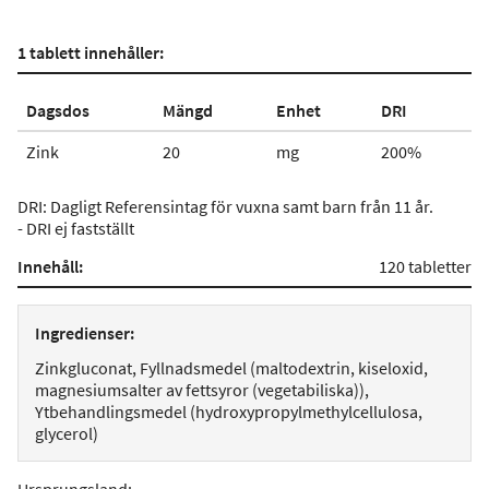
1 tablett innehåller:
Dagsdos
Mängd
Enhet
DRI
Zink
20
mg
200%
DRI: Dagligt Referensintag för vuxna samt barn från 11 år.
- DRI ej fastställt
Innehåll:
120 tabletter
Ingredienser:
Zinkgluconat, Fyllnadsmedel (maltodextrin, kiseloxid,
magnesiumsalter av fettsyror (vegetabiliska)),
Ytbehandlingsmedel (hydroxypropylmethylcellulosa,
glycerol)