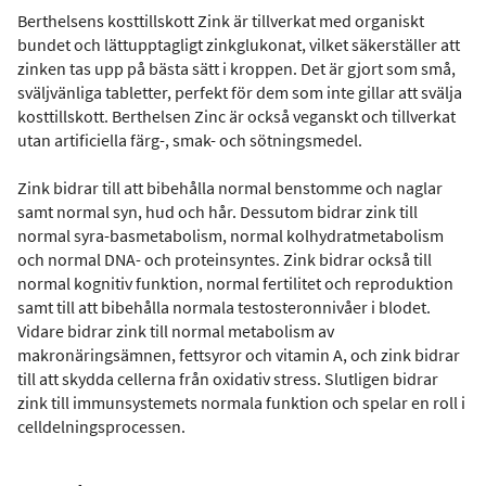
Berthelsens kosttillskott Zink är tillverkat med organiskt
bundet och lättupptagligt zinkglukonat, vilket säkerställer att
zinken tas upp på bästa sätt i kroppen. Det är gjort som små,
sväljvänliga tabletter, perfekt för dem som inte gillar att svälja
kosttillskott. Berthelsen Zinc är också veganskt och tillverkat
utan artificiella färg-, smak- och sötningsmedel.
Zink bidrar till att bibehålla normal benstomme och naglar
samt normal syn, hud och hår. Dessutom bidrar zink till
normal syra-basmetabolism, normal kolhydratmetabolism
och normal DNA- och proteinsyntes. Zink bidrar också till
normal kognitiv funktion, normal fertilitet och reproduktion
samt till att bibehålla normala testosteronnivåer i blodet.
Vidare bidrar zink till normal metabolism av
makronäringsämnen, fettsyror och vitamin A, och zink bidrar
till att skydda cellerna från oxidativ stress. Slutligen bidrar
zink till immunsystemets normala funktion och spelar en roll i
celldelningsprocessen.