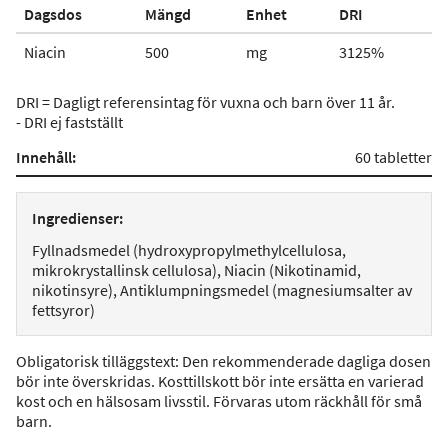
Dagsdos
Mängd
Enhet
DRI
Niacin
500
mg
3125%
DRI = Dagligt referensintag för vuxna och barn över 11 år.
- DRI ej fastställt
Innehåll:
60 tabletter
Ingredienser:
Fyllnadsmedel (hydroxypropylmethylcellulosa,
mikrokrystallinsk cellulosa), Niacin (Nikotinamid,
nikotinsyre), Antiklumpningsmedel (magnesiumsalter av
fettsyror)
Obligatorisk tilläggstext: Den rekommenderade dagliga dosen
bör inte överskridas. Kosttillskott bör inte ersätta en varierad
kost och en hälsosam livsstil. Förvaras utom räckhåll för små
barn.