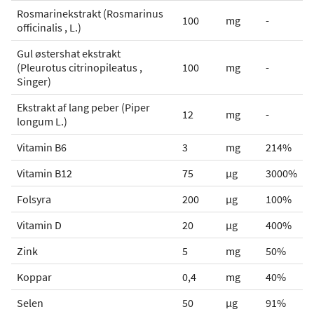
Rosmarinekstrakt (Rosmarinus
100
mg
-
officinalis , L.)
Gul østershat ekstrakt
(Pleurotus citrinopileatus ,
100
mg
-
Singer)
Ekstrakt af lang peber (Piper
12
mg
-
longum L.)
Vitamin B6
3
mg
214%
Vitamin B12
75
µg
3000%
Folsyra
200
µg
100%
Vitamin D
20
µg
400%
Zink
5
mg
50%
Koppar
0,4
mg
40%
Selen
50
µg
91%