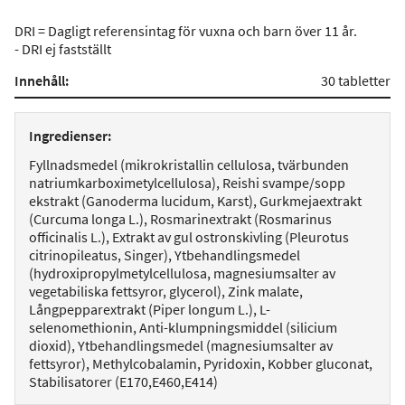
DRI = Dagligt referensintag för vuxna och barn över 11 år.
- DRI ej fastställt
Innehåll:
30 tabletter
Ingredienser:
Fyllnadsmedel (mikrokristallin cellulosa, tvärbunden
natriumkarboximetylcellulosa), Reishi svampe/sopp
ekstrakt (Ganoderma lucidum, Karst), Gurkmejaextrakt
(Curcuma longa L.), Rosmarinextrakt (Rosmarinus
officinalis L.), Extrakt av gul ostronskivling (Pleurotus
citrinopileatus, Singer), Ytbehandlingsmedel
(hydroxipropylmetylcellulosa, magnesiumsalter av
vegetabiliska fettsyror, glycerol), Zink malate,
Långpepparextrakt (Piper longum L.), L-
selenomethionin, Anti-klumpningsmiddel (silicium
dioxid), Ytbehandlingsmedel (magnesiumsalter av
fettsyror), Methylcobalamin, Pyridoxin, Kobber gluconat,
Stabilisatorer (E170,E460,E414)