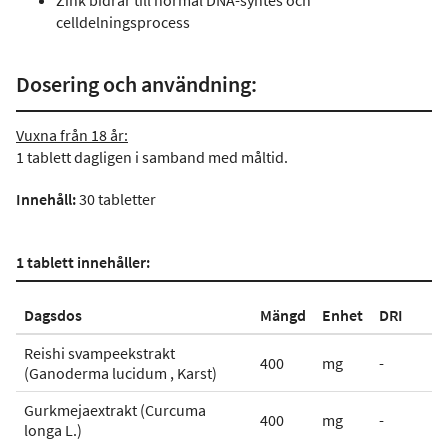
Zink bidrar till normal DNA-syntes och
celldelningsprocess
Dosering och användning:
Vuxna från 18 år:
1 tablett dagligen i samband med måltid.
Innehåll:
30 tabletter
1 tablett innehåller:
Dagsdos
Mängd
Enhet
DRI
Reishi svampeekstrakt
400
mg
-
(Ganoderma lucidum , Karst)
Gurkmejaextrakt (Curcuma
400
mg
-
longa L.)