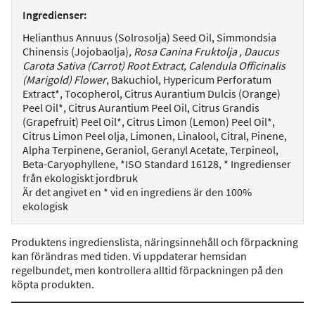
Ingredienser:
Helianthus Annuus (Solrosolja) Seed Oil, Simmondsia
Chinensis (Jojobaolja)
, Rosa Canina Fruktolja
, Daucus
Carota Sativa (Carrot) Root Extract
, Calendula Officinalis
(Marigold) Flower
, Bakuchiol, Hypericum Perforatum
Extract*, Tocopherol, Citrus Aurantium Dulcis (Orange)
Peel Oil*, Citrus Aurantium Peel Oil, Citrus Grandis
(Grapefruit) Peel Oil*, Citrus Limon (Lemon) Peel Oil*,
Citrus Limon Peel olja, Limonen, Linalool, Citral, Pinene,
Alpha Terpinene, Geraniol, Geranyl Acetate, Terpineol,
Beta-Caryophyllene, *ISO Standard 16128, * Ingredienser
från ekologiskt jordbruk
Är det angivet en * vid en ingrediens är den 100%
ekologisk
Produktens ingredienslista, näringsinnehåll och förpackning
kan förändras med tiden. Vi uppdaterar hemsidan
regelbundet, men kontrollera alltid förpackningen på den
köpta produkten.