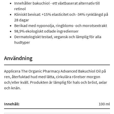
Innehåller bakuchiol - ett växtbaserat alternativ till
retinol
Kliniskt bevisat: +15% elasticitet och -34% rynklängd på
28 dagar
Berikad med nyponolja, ringbloms- och morotsextrakt
98,9% ekologiskt odlade ingredienser
Dermatologiskt testad, vegansk och lämplig för alla
hudtyper
Användning
Applicera The Organic Pharmacy Advanced Bakuchiol Oil på
ren, återfuktad hud med lätta, cirkulära rörelser morgon
och/eller kväll. Produkten är lämplig för hals och bröst, axlar
och knän.
Innehåll:
100 ml