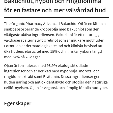
bakuchiol, nypon och ringblomma
för en fastare och mer välvårdad hud
The Organic Pharmacy Advanced Bakuchiol Oil är en lätt och
snabbabsorberande kroppsolja med bakuchiol som den
viktigaste aktiva ingrediensen. Bakuchiol är ett naturligt,
växtbaserat alternativ till retinol som är mjukare mot huden.
Formulan är dermatologiskt testad och kliniskt bevisad att
öka hudens elasticitet med 15% och minska rynkors längd
med 34% på 28 dagar.
Oljan är formulerad med 98,9% ekologiskt odlade
ingredienser och är berikad med nyponolja, morots- och
ringblomsextrakt samt E-vitamin. Dessa ingredienser ger
huden näring och antioxidantskydd och stödjer den naturliga
cellförnyelsen. Oljan är vegansk och lämplig för alla hudtyper.
Egenskaper