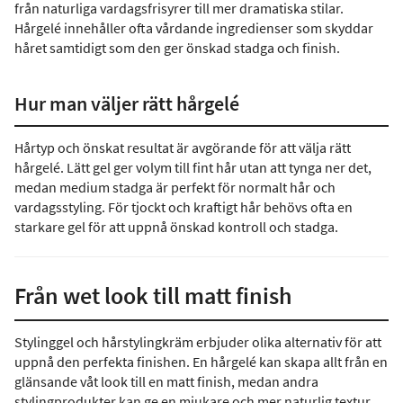
från naturliga vardagsfrisyrer till mer dramatiska stilar.
Hårgelé innehåller ofta vårdande ingredienser som skyddar
håret samtidigt som den ger önskad stadga och finish.
Hur man väljer rätt hårgelé
Hårtyp och önskat resultat är avgörande för att välja rätt
hårgelé. Lätt gel ger volym till fint hår utan att tynga ner det,
medan medium stadga är perfekt för normalt hår och
vardagsstyling. För tjockt och kraftigt hår behövs ofta en
starkare gel för att uppnå önskad kontroll och stadga.
Från wet look till matt finish
Stylinggel och hårstylingkräm erbjuder olika alternativ för att
uppnå den perfekta finishen. En hårgelé kan skapa allt från en
glänsande våt look till en matt finish, medan andra
stylingprodukter
kan ge en mjukare och mer naturlig textur.