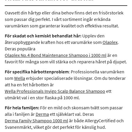
Oavsett din hårtyp eller dina behov finns det en frisörstorlek
som passar dig perfekt. I vårt sortiment ingår erkända
varumärken som garanterar kvalitet och effektiva resultat.
För skadat och kemiskt behandlat hår:
Upplev den
återuppbyggande kraften hos ett varumärke som
Olaplex
.
Deras populära
Olaplex No.4 Bond Maintenance Shampoo i 1000 ml
är en
favorit för många som vill stärka och reparera håret på djupet.
För specifika hårbottenproblem
: Professionella varumärken
som
Wella
erbjuder specialiserade lösningar. Om du tenderar
att ha en fet hårbotten är
Wella Professionals Invigo Scalp Balance Shampoo
ett
utmärkt val i en stor flaska på 1000 ml.
För hela familjen:
För en mild och skonsam tvätt som passar
alla i faniljen är
Derma
ett självklart val. Deras
Derma Family Shampoo 1000 ml
är både AllergyCertified och
Svanenmärkt, vilket gör det perfekt för känslig hud.