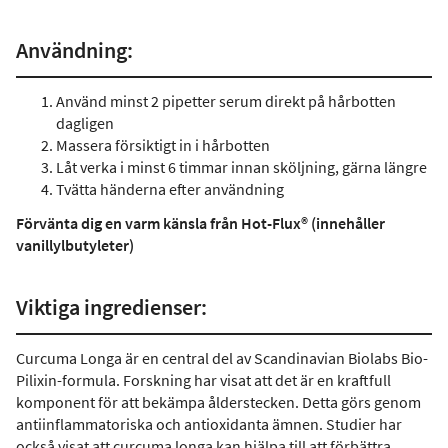
Användning:
Använd minst 2 pipetter serum direkt på hårbotten
dagligen
Massera försiktigt in i hårbotten
Låt verka i minst 6 timmar innan sköljning, gärna längre
Tvätta händerna efter användning
Förvänta dig en varm känsla från Hot-Flux® (innehåller
vanillylbutyleter)
Viktiga ingredienser:
Curcuma Longa är en central del av Scandinavian Biolabs Bio-
Pilixin-formula. Forskning har visat att det är en kraftfull
komponent för att bekämpa ålderstecken. Detta görs genom
antiinflammatoriska och antioxidanta ämnen. Studier har
också visat att curcuma longa kan hjälpa till att förbättra