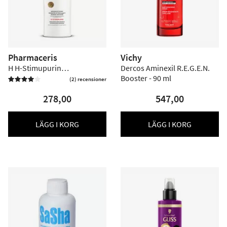
Pharmaceris
Vichy
H H-Stimupurin
Dercos Aminexil R.E.G.E.N.
Hårväxtstimulerande
Booster - 90 ml
(2) recensioner


Schampo - 250 ml
278,00
547,00
LÄGG I KORG
LÄGG I KORG