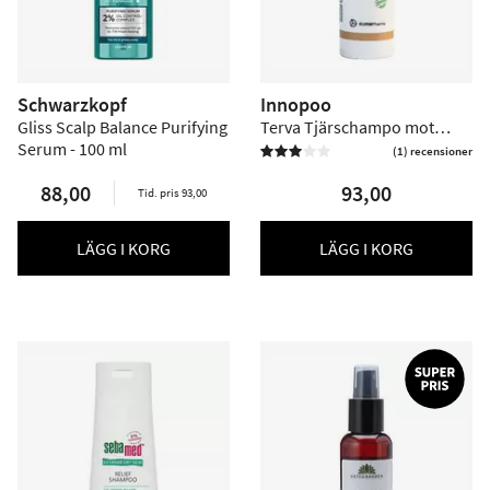
Schwarzkopf
Innopoo
Gliss Scalp Balance Purifying
Terva Tjärschampo mot
Serum - 100 ml
mjäll - 150 ml
(1) recensioner


88,00
93,00
Tid. pris 93,00
LÄGG I KORG
LÄGG I KORG