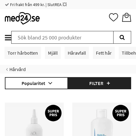
Fri frakt från 499 kr. | SlutREA 💥
Torr hårbotten
Mjäll
Håravfall
Fett hår
Tillbe
Hårvård
Popularitet
FILTER