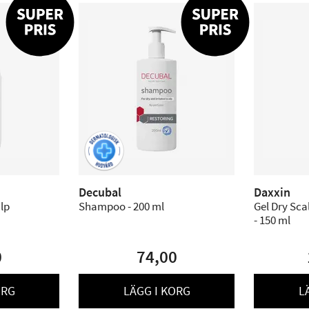
Decubal
Daxxin
lp
Shampoo - 200 ml
Gel Dry Sca
- 150 ml
0
74,00
ORG
LÄGG I KORG
L