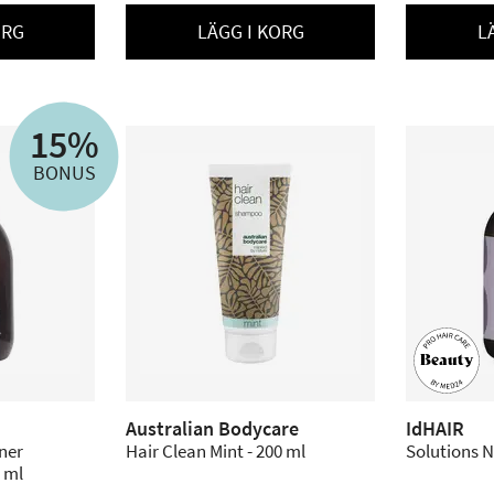
ORG
LÄGG I KORG
L
15%
BONUS
Australian Bodycare
IdHAIR
ner
Hair Clean Mint - 200 ml
Solutions N
0 ml