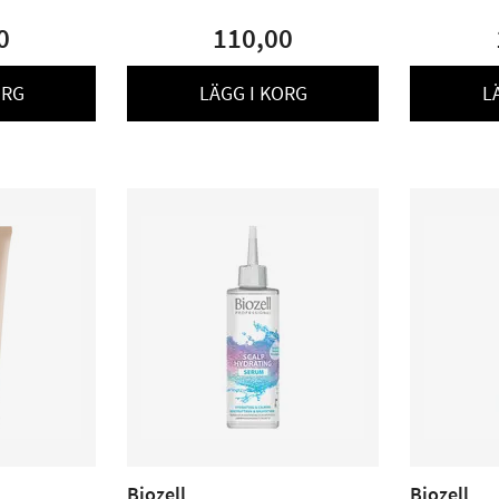
0
110,00
ORG
LÄGG I KORG
L
Biozell
Biozell