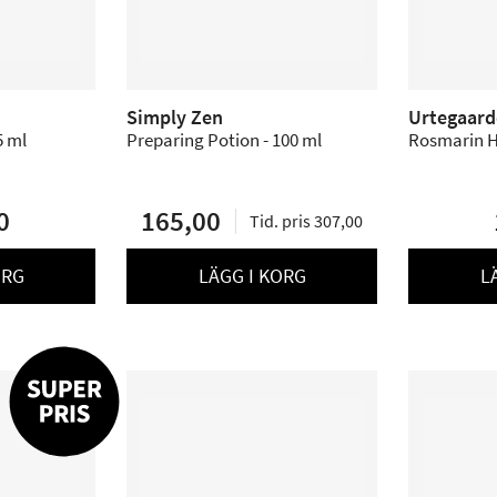
Simply Zen
Urtegaar
5 ml
Preparing Potion - 100 ml
Rosmarin H
0
165,00
Tid. pris 307,00
ORG
LÄGG I KORG
L