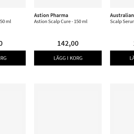
Astion Pharma
Australia
 50 ml
Astion Scalp Cure - 150 ml
Scalp Serum
0
142,00
ORG
LÄGG I KORG
L