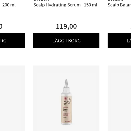
- 200 ml
Scalp Hydrating Serum - 150 ml
Scalp Balan
0
119,00
ORG
LÄGG I KORG
L