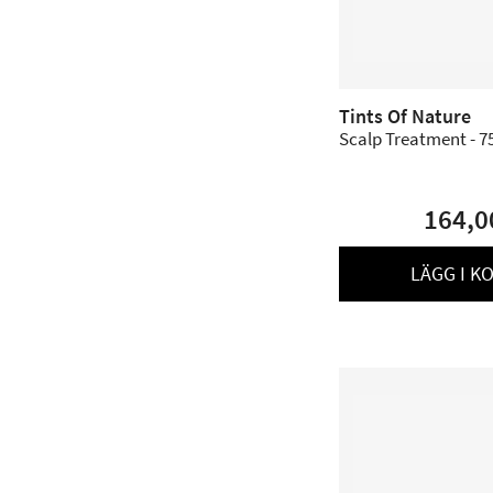
Tints Of Nature
Scalp Treatment - 7
164,0
LÄGG I K