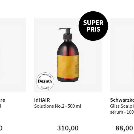
are
IdHAIR
Schwarzk
l
Solutions No.2 - 500 ml
Gliss Scalp
serum - 100
0
310,00
88,00