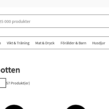
n
Vikt & Träning
Mat & Dryck
Förälder & Barn
Husdjur
botten
57
Produkt(er)