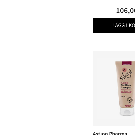
106,0
LÄGG I K
Astion Pharma