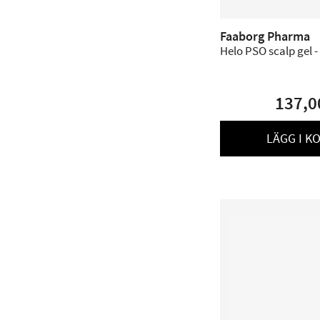
Faaborg Pharma
Helo PSO scalp gel -
137,0
LÄGG I K