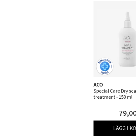
ACO
Special Care Dry sca
treatment - 150 ml
79,0
LÄGG I K