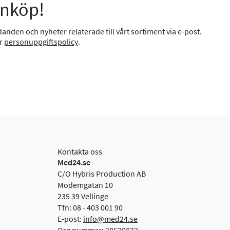
inköp!
anden och nyheter relaterade till vårt sortiment via e-post.
år
personuppgiftspolicy
.
Kontakta oss
Med24.se
C/O Hybris Production AB
Modemgatan 10
235 39 Vellinge
Tfn: 08 - 403 001 90
E-post:
info@med24.se