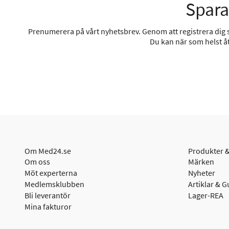
Spara
Prenumerera på vårt nyhetsbrev. Genom att registrera dig sa
Du kan när som helst åt
Om Med24.se
Produkter &
Om oss
Märken
Möt experterna
Nyheter
Medlemsklubben
Artiklar & G
Bli leverantör
Lager-REA
Mina fakturor