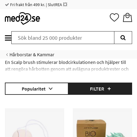
Fri frakt från 499 kr. | SlutREA 💥
Hårborstar & Kammar
En Scalp brush stimulerar blodcirkulationen och hjälper till
att rengöra hårbotten genom att avlägsna produktrester och
döda hudceller.
Läs mer om Scalp brush här
!
Popularitet
FILTER