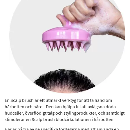
En Scalp brush är ett utmärkt verktyg för att ta hand om
hårbotten och håret. Den kan hjälpa till att avlägsna döda
hudceller, överflödigt talg och stylingprodukter, och samtidigt
stimulerar en Scalp brush blodcirkulationen i hårbotten.
Här är några av de specifika fördelarna med att använda en