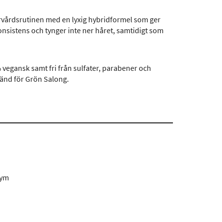
årvårdsrutinen med en lyxig hybridformel som ger
konsistens och tynger inte ner håret, samtidigt som
vegansk samt fri från sulfater, parabener och
känd för Grön Salong.
fym