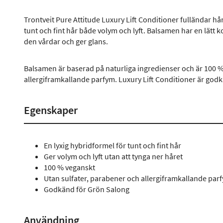
Trontveit Pure Attitude Luxury Lift Conditioner fulländar h
tunt och fint hår både volym och lyft. Balsamen har en lätt 
den vårdar och ger glans.
Balsamen är baserad på naturliga ingredienser och är 100 % 
allergiframkallande parfym. Luxury Lift Conditioner är god
Egenskaper
En lyxig hybridformel för tunt och fint hår
Ger volym och lyft utan att tynga ner håret
100 % veganskt
Utan sulfater, parabener och allergiframkallande par
Godkänd för Grön Salong
Användning