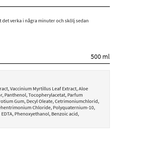
t det verka i några minuter och skölj sedan
500 ml
ract, Vaccinium Myrtillus Leaf Extract, Aloe
r, Panthenol, Tocopherylacetat, Parfum
erotium Gum, Decyl Oleate, Cetrimoniumchlorid,
ehentrimonium Chloride, Polyquaternium-10,
um EDTA, Phenoxyethanol, Benzoic acid,