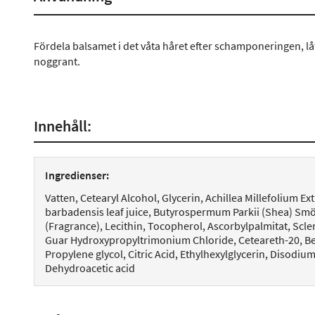
Fördela balsamet i det våta håret efter schamponeringen, lå
noggrant.
Innehåll:
Ingredienser:
Vatten, Cetearyl Alcohol, Glycerin, Achillea Millefolium Ext
barbadensis leaf juice, Butyrospermum Parkii (Shea) Smö
(Fragrance), Lecithin, Tocopherol, Ascorbylpalmitat, Scl
Guar Hydroxypropyltrimonium Chloride, Ceteareth-20, B
Propylene glycol, Citric Acid, Ethylhexylglycerin, Disodi
Dehydroacetic acid