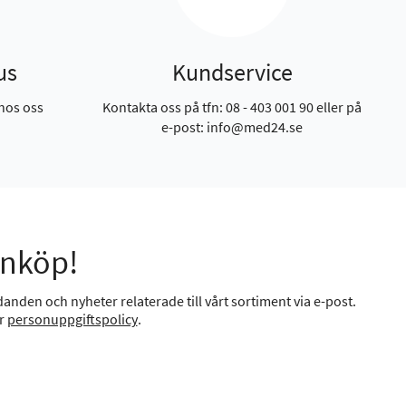
us
Kundservice
hos oss
Kontakta oss på tfn: 08 - 403 001 90 eller på
e-post: info@med24.se
inköp!
anden och nyheter relaterade till vårt sortiment via e-post.
år
personuppgiftspolicy
.