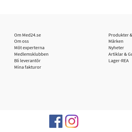
Om Med24.se
Produkter &
Om oss
Märken
Möt experterna
Nyheter
Medlemsklubben
Artiklar & G
Bli leverantör
Lager-REA
Mina fakturor