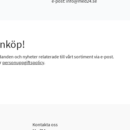
e-post: info@med24.se
inköp!
anden och nyheter relaterade till vårt sortiment via e-post.
år
personuppgiftspolicy
.
Kontakta oss