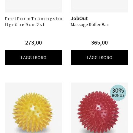
JobOut
F e e t F o r m T r ä n i n g s b o
l l g r ö n ø 9 c m 2 s t
Massage Roller Bar
273,00
365,00
LÄGG I KORG
LÄGG I KORG
30%
BONUS