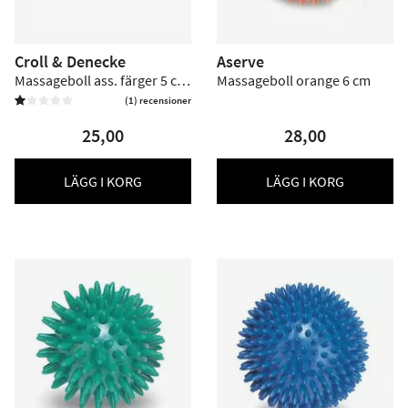
Croll & Denecke
Aserve
Massageboll ass. färger 5 cm
Massageboll orange 6 cm
- 1 st
(1) recensioner


25,00
28,00
LÄGG I KORG
LÄGG I KORG