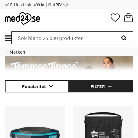
Fri frakt från 499 kr. | SlutREA 💥
Märken
Upptäck Tommee Tippee: Över 50 år av innovativ
Popularitet
FILTER
babyutrustning som gör livet med småbarn enklare. Från den
revolutionerande Twist&Click blöjhink till nappflaskor med
antikolik.
Klicka här för att läsa mer.