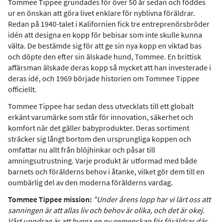
Tommee Tippee grundades för över 50 år sedan och föddes
ur en önskan att göra livet enklare för nyblivna föräldrar.
Redan på 1940-talet i Kalifornien fick tre entreprenörsbröder
idén att designa en kopp för bebisar som inte skulle kunna
välta. De bestämde sig för att ge sin nya kopp en viktad bas
och döpte den efter sin älskade hund, Tommee. En brittisk
affärsman älskade deras kopp så mycket att han investerade i
deras idé, och 1969 började historien om Tommee Tippee
officiellt.
Tommee Tippee har sedan dess utvecklats till ett globalt
erkänt varumärke som står för innovation, säkerhet och
komfort när det gäller babyprodukter. Deras sortiment
sträcker sig långt bortom den ursprungliga koppen och
omfattar nu allt från blöjhinkar och påsar till
amningsutrustning. Varje produkt är utformad med både
barnets och förälderns behov i åtanke, vilket gör dem till en
oumbärlig del av den moderna förälderns vardag.
Tommee Tippee mission:
"Under årens lopp har vi lärt oss att
sanningen är att allas liv och behov är olika, och det är okej.
Vårt uppdrag är att bygga en ny gemenskap för föräldrar där