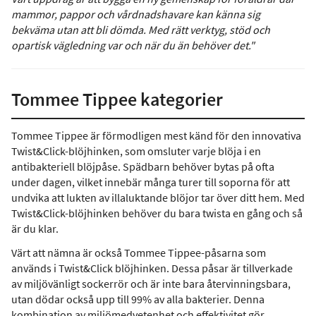
mammor, pappor och vårdnadshavare kan känna sig
bekväma utan att bli dömda. Med rätt verktyg, stöd och
opartisk vägledning var och när du än behöver det."
Tommee Tippee kategorier
Tommee Tippee är förmodligen mest känd för den innovativa
Twist&Click-blöjhinken, som omsluter varje blöja i en
antibakteriell blöjpåse. Spädbarn behöver bytas på ofta
under dagen, vilket innebär många turer till soporna för att
undvika att lukten av illaluktande blöjor tar över ditt hem. Med
Twist&Click-blöjhinken behöver du bara twista en gång och så
är du klar.
Värt att nämna är också Tommee Tippee-påsarna som
används i Twist&Click blöjhinken. Dessa påsar är tillverkade
av miljövänligt sockerrör och är inte bara återvinningsbara,
utan dödar också upp till 99% av alla bakterier. Denna
kombination av miljömedvetenhet och effektivitet gör