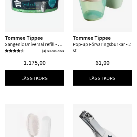
Tommee Tippee
Tommee Tippee
Sangenic Universal refill - 18
Pop-up Förvaringsburkar - 2
st storpack
st
(3) recensioner


1.175,00
61,00
LÄGG I KORG
LÄGG I KORG