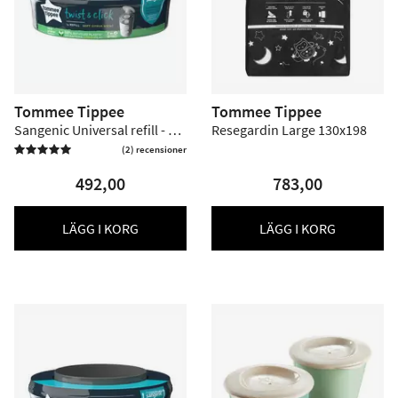
Tommee Tippee
Tommee Tippee
Sangenic Universal refill - 6
Resegardin Large 130x198
st storpack
(2) recensioner

492,00
783,00
LÄGG I KORG
LÄGG I KORG